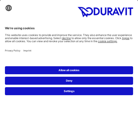
Toaletter
Alla Kategorier
Alla serier
Planering
Badrumsplaneraren
5 steg till ditt drömbadrum
Badrumsexperter definierar drömbadrum
Service
Nyheter & Presss releaser
Pressfoton
Hitta en återförsäljare
FAQs
Facebook
Instagram
Pinterest
Flickr
Linked In
YouTube