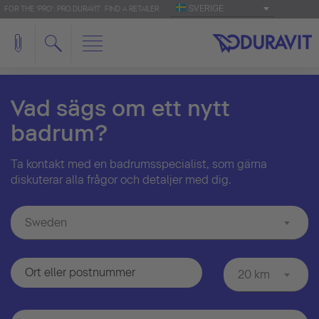
SVERIGE
FOR THE 'PRO': PRO.DURAVIT
FIND A RETAILER
Vad sägs om ett nytt
badrum?
Ta kontakt med en badrumsspecialist, som gärna
diskuterar alla frågor och detaljer med dig.
Sweden
20 km