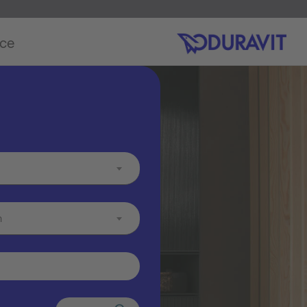
ice
m