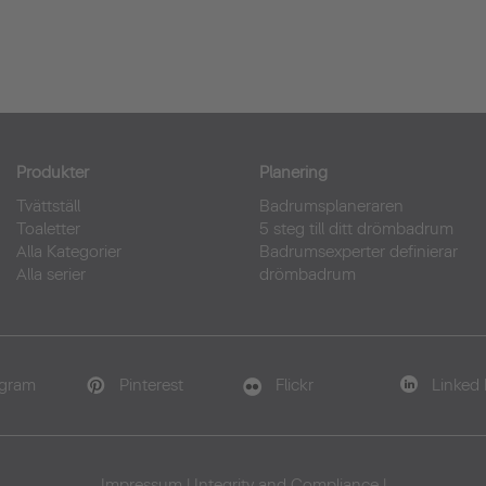
Produkter
Planering
Tvättställ
Badrumsplaneraren
Toaletter
5 steg till ditt drömbadrum
Alla Kategorier
Badrumsexperter definierar
Alla serier
drömbadrum
agram
Pinterest
Flickr
Linked 
Impressum
|
Integrity and Compliance
|