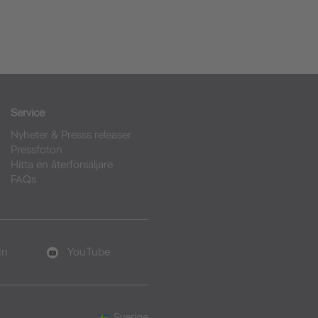
Service
Nyheter & Presss releaser
Pressfoton
Hitta en återförsäljare
FAQs
In
YouTube
Sverige