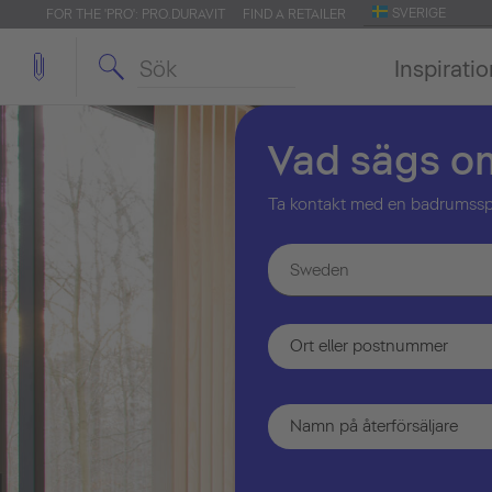
SVERIGE
FOR THE 'PRO': PRO.DURAVIT
FIND A RETAILER
Inspirati
Vad sägs o
Ta kontakt med en badrumsspeci
Sweden