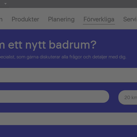
on
Produkter
Planering
Förverkliga
Serv
m ett nytt badrum?
alist, som gärna diskuterar alla frågor och detaljer med dig.
20 k