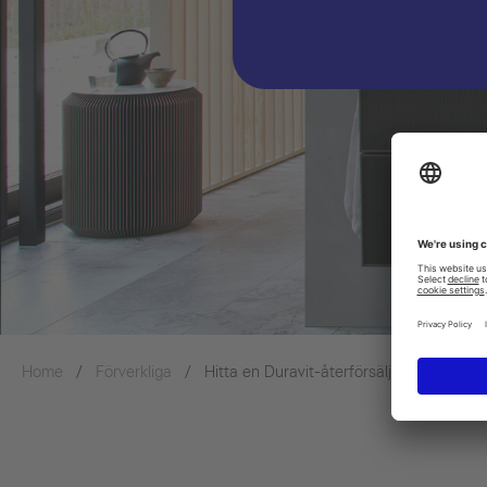
Home
Förverkliga
Hitta en Duravit-återförsäljare