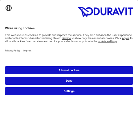
Toaletter
Alla Kategorier
Alla serier
Planering
Badrumsplaneraren
5 steg till ditt drömbadrum
Badrumsexperter definierar drömbadrum
Service
Nyheter & Presss releaser
Pressfoton
Hitta en återförsäljare
FAQs
Facebook
Instagram
Pinterest
Flickr
Linked In
YouTube