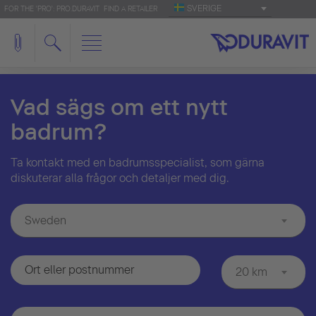
SVERIGE
FOR THE 'PRO': PRO.DURAVIT
FIND A RETAILER
Vad sägs om ett nytt
badrum?
Ta kontakt med en badrumsspecialist, som gärna
diskuterar alla frågor och detaljer med dig.
Sweden
20 km