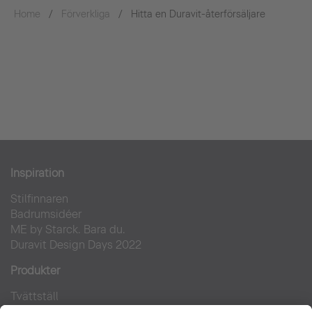
Home
Förverkliga
Hitta en Duravit-återförsäljare
Inspiration
Stilfinnaren
Badrumsidéer
ME by Starck. Bara du.
Duravit Design Days 2022
Produkter
Tvättställ
Toaletter