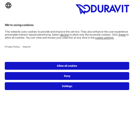
Alla Kategorier
Alla serier
Planering
Badrumsplaneraren
5 steg till ditt drömbadrum
Badrumsexperter definierar drömbadrum
Service
Nyheter & Presss releaser
Pressfoton
Hitta en återförsäljare
FAQs
Facebook
Instagram
Pinterest
Flickr
Linked In
YouTube