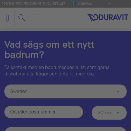
SVERIGE
FOR THE 'PRO': PRO.DURAVIT
FIND A RETAILER
Vad sägs om ett nytt
badrum?
Ta kontakt med en badrumsspecialist, som gärna
diskuterar alla frågor och detaljer med dig.
Sweden
20 km