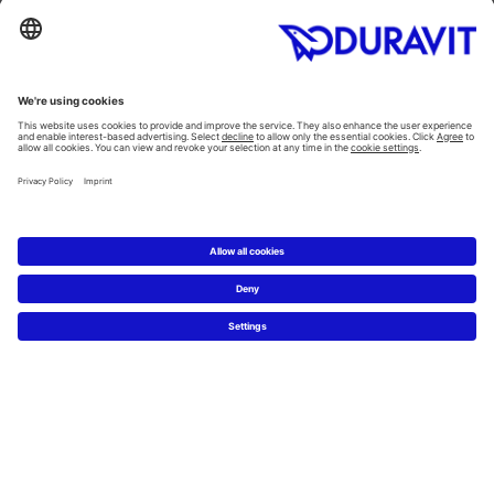
Toaletter
Alla Kategorier
Alla serier
Planering
Badrumsplaneraren
5 steg till ditt drömbadrum
Badrumsexperter definierar drömbadrum
Service
Nyheter & Presss releaser
Pressfoton
Hitta en återförsäljare
FAQs
Facebook
Instagram
Pinterest
Flickr
Linked In
YouTube