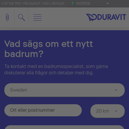
SVERIGE
FOR THE 'PRO': PRO.DURAVIT
FIND A RETAILER
Vad sägs om ett nytt
badrum?
Ta kontakt med en badrumsspecialist, som gärna
diskuterar alla frågor och detaljer med dig.
Sweden
20 km