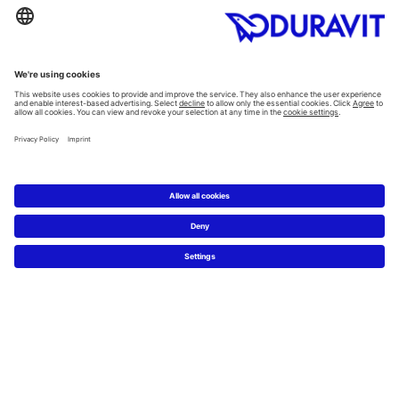
Alla Kategorier
Alla serier
Planering
Badrumsplaneraren
5 steg till ditt drömbadrum
Badrumsexperter definierar drömbadrum
Service
Nyheter & Presss releaser
Pressfoton
Hitta en återförsäljare
FAQs
Facebook
Instagram
Pinterest
Flickr
Linked In
YouTube