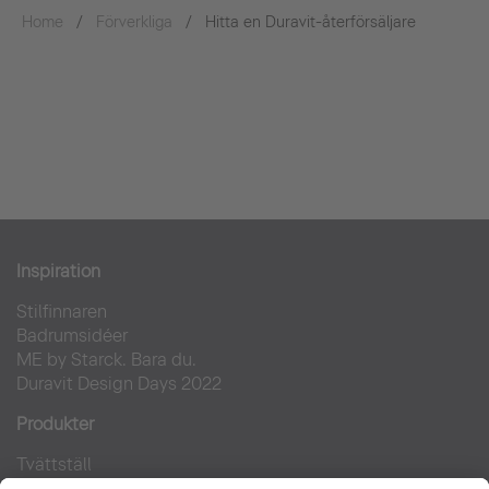
Home
Förverkliga
Hitta en Duravit-återförsäljare
Inspiration
Stilfinnaren
Badrumsidéer
ME by Starck. Bara du.
Duravit Design Days 2022
Produkter
Tvättställ
Toaletter