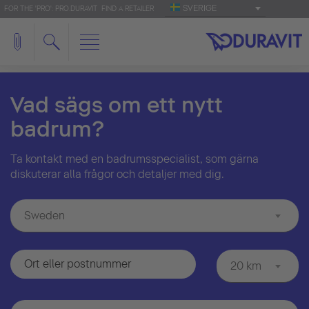
SVERIGE
FOR THE 'PRO': PRO.DURAVIT
FIND A RETAILER
Vad sägs om ett nytt
badrum?
Ta kontakt med en badrumsspecialist, som gärna
diskuterar alla frågor och detaljer med dig.
Sweden
20 km