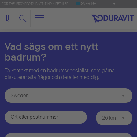
SVERIGE
FOR THE 'PRO': PRO.DURAVIT
FIND A RETAILER
Vad sägs om ett nytt
badrum?
Ta kontakt med en badrumsspecialist, som gärna
diskuterar alla frågor och detaljer med dig.
Sweden
20 km