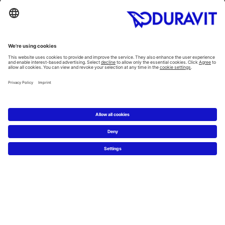
Toaletter
Alla Kategorier
Alla serier
Planering
Badrumsplaneraren
5 steg till ditt drömbadrum
Badrumsexperter definierar drömbadrum
Service
Nyheter & Presss releaser
Pressfoton
Hitta en återförsäljare
FAQs
Facebook
Instagram
Pinterest
Flickr
Linked In
YouTube