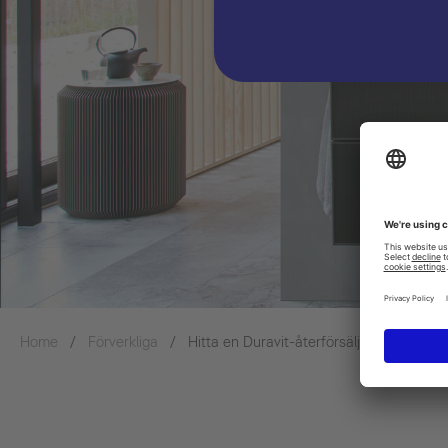
Home
Förverkliga
Hitta en Duravit-återförsäljare