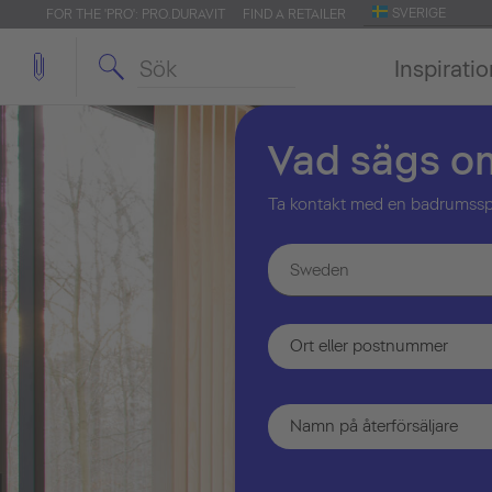
SVERIGE
FOR THE 'PRO': PRO.DURAVIT
FIND A RETAILER
Inspirati
Vad sägs o
Ta kontakt med en badrumsspeci
Sweden