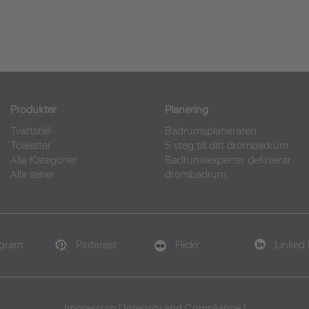
Produkter
Planering
Tvättställ
Badrumsplaneraren
Toaletter
5 steg till ditt drömbadrum
Alla Kategorier
Badrumsexperter definierar
Alla serier
drömbadrum
agram
Pinterest
Flickr
Linked 
Impressum
|
Integrity and Compliance
|