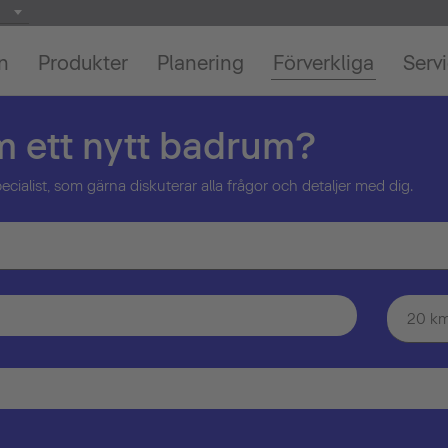
on
Produkter
Planering
Förverkliga
Serv
m ett nytt badrum?
alist, som gärna diskuterar alla frågor och detaljer med dig.
20 k