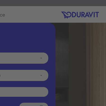
ice
m