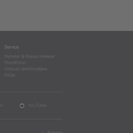
Service
Nyheter & Presss releaser
Pressfoton
Hitta en återförsäljare
FAQs
In
YouTube
Sverige