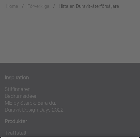
Home
Förverkliga
Hitta en Duravit-återförsäljare
Inspiration
Stilfinnaren
Badrumsidéer
ME by Starck. Bara du.
Duravit Design Days 2022
Produkter
Tvättställ
Toaletter