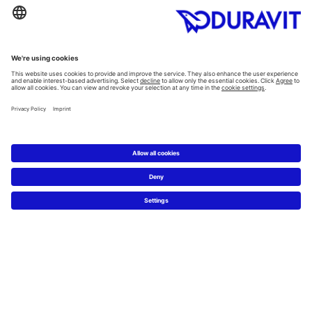
Alla Kategorier
Alla serier
Planering
Badrumsplaneraren
5 steg till ditt drömbadrum
Badrumsexperter definierar drömbadrum
Service
Nyheter & Presss releaser
Pressfoton
Hitta en återförsäljare
FAQs
Facebook
Instagram
Pinterest
Flickr
Linked In
YouTube