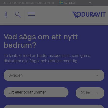
SVERIGE
FOR THE 'PRO': PRO.DURAVIT
FIND A RETAILER
Vad sägs om ett nytt
badrum?
Ta kontakt med en badrumsspecialist, som gärna
diskuterar alla frågor och detaljer med dig.
Sweden
20 km