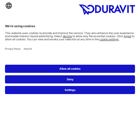
Alla Kategorier
Alla serier
Planering
Badrumsplaneraren
5 steg till ditt drömbadrum
Badrumsexperter definierar drömbadrum
Service
Nyheter & Presss releaser
Pressfoton
Hitta en återförsäljare
FAQs
Facebook
Instagram
Pinterest
Flickr
Linked In
YouTube