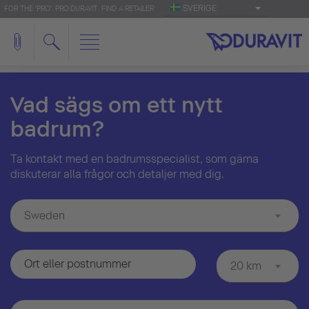
SVERIGE
FOR THE 'PRO': PRO.DURAVIT
FIND A RETAILER
Vad sägs om ett nytt
badrum?
Ta kontakt med en badrumsspecialist, som gärna
diskuterar alla frågor och detaljer med dig.
Sweden
20 km