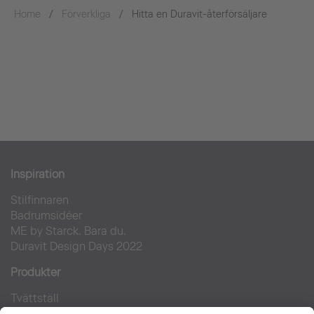
Home
Förverkliga
Hitta en Duravit-återförsäljare
Inspiration
Stilfinnaren
Badrumsidéer
ME by Starck. Bara du.
Duravit Design Days 2022
Produkter
Tvättställ
Toaletter