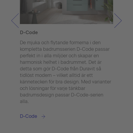
D-Code
Aure
De mjuka och flytande formerna i den
Perf
kompletta badrumsserien D-Code passar
– Au
perfekt in i alla miljöer och skapar en
sitt
harmonisk helhet i badrummet. Det är
utsee
detta som gör D-Code från Duravit så
Denn
tidlöst modern – vilket alltid är ett
för e
kännetecken för bra design. Med varianter
avgör
och lösningar för varje tänkbar
tills
badrumsdesign passar D-Code-serien
det b
alla.
och 
serie
badr
D-Code