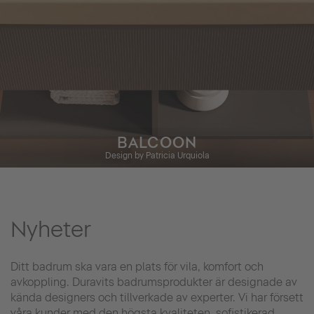
BALCOON
Design by Patricia Urquiola
Nyheter
Ditt badrum ska vara en plats för vila, komfort och
avkoppling. Duravits badrumsprodukter är designade av
kända designers och tillverkade av experter. Vi har försett
våra kunder med den högsta kvaliteten, sofistikerad