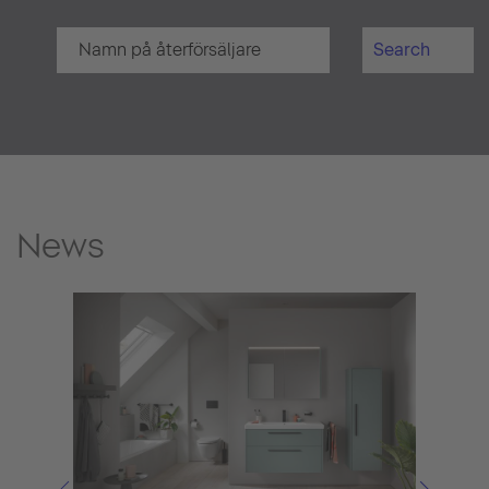
Search
News