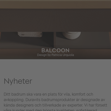
BALCOON
Design by Patricia Urquiola
Nyheter
Ditt badrum ska vara en plats för vila, komfort och
avkoppling. Duravits badrumsprodukter är designade av
kända designers och tillverkade av experter. Vi har försett
våra kunder med den högsta kvaliteten, sofistikerad