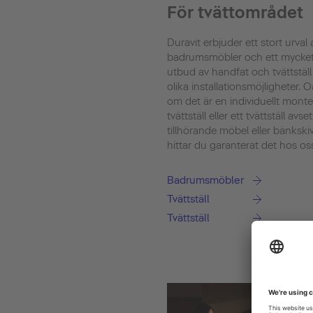
För tvättområdet
Duravit erbjuder ett stort urval 
badrumsmöbler och ett mycket
utbud av handfat och tvättstäl
olika installationsmöjligheter. O
om det är en individuellt monte
tvättställ eller ett tvättställ avset
tillhörande möbel eller bänkski
hittar du garanterat det hos os
Badrumsmöbler
Tvättställ
Tvättställ