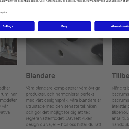
Blandare
Tillb
badkar
Våra blandare kompletterar våra övriga
När ditt
drum, har
produkter, och harmonierar perfekt
badrums
 modeller
med vårt designspråk. Våra blandare är
badrumsm
v vår
utrustade med den senaste tekniken
återstår 
vativa
och gör det möjligt för dig att tex
tillbehör
reglera vattenflödet. Oavsett vilken
antal til
design du väljer – hos oss hittar du rätt
handduks