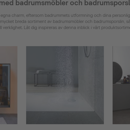
 med badrumsmöbler och badrumsporsli
 egna charm, eftersom badrummets utformning och dina personliga
rt mycket breda sortiment av badrumsmöbler och badrumsporslin, så 
till verklighet. Låt dig inspireras av denna inblick i vårt produktsorti