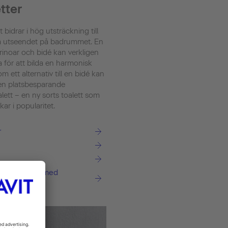
tter
t bidrar i hög utsträckning till
a utseendet på badrummet. En
urinoar och bidé kan verkligen
 för att bilda en harmonisk
m ett alternativ till en bidé kan
 en platsbesparande
lett – en ny sorts toalett som
ar i popularitet.
r
sh WC-sits med
usch