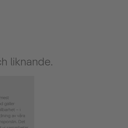
h liknande.
 mest
d gäller
llbarhet – i
ndning av våra
porslin. Det
tt vi samarbetar