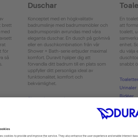
Duschar
Toale
av
Konceptet med en högkvalitativ
En toalet
 brett
badrumslinje med badrumsmöbler och
att form
l med
badrumsporslin avrundas med våra
toalett, 
avsett
eleganta duschar. En dusch på golvnivå
samverka
rat
eller en duschkombination från vår
enhet. So
t för
Shower + Bath-serie erbjuder maximal
du välja
va så
komfort. Duravit hjälper dig att
duschtoa
s.
förvandla ditt badrum till en plats som
snabbt ök
uppfyller ditt personliga ideal av
funktionalitet, komfort och
Toalette
bekvämlighet.
Urinaler
Bidéer
Showering
SensoWa
Shower + Bath
hygiend