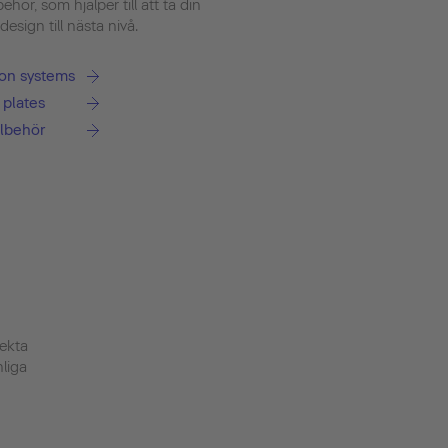
lbehör, som hjälper till att ta din
sign till nästa nivå.
tion systems
 plates
llbehör
ekta
nliga