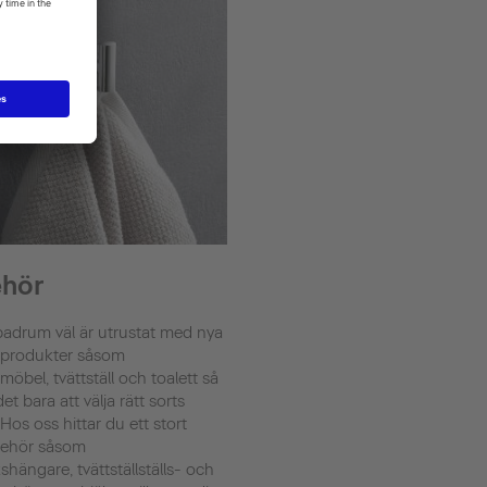
ehör
 badrum väl är utrustat med nya
produkter såsom
öbel, tvättställ och toalett så
det bara att välja rätt sorts
. Hos oss hittar du ett stort
lbehör såsom
hängare, tvättställställs- och