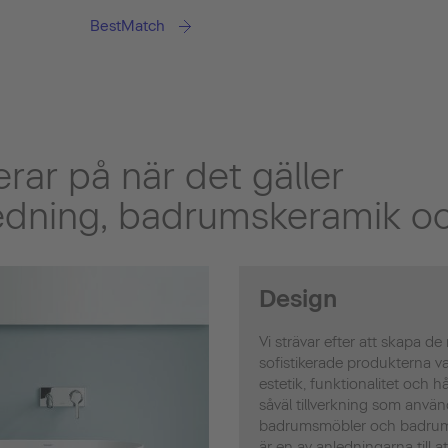
BestMatch
erar på när det gäller
dning, badrumskeramik oc
Design
Vi strävar efter att skapa de
sofistikerade produkterna va
estetik, funktionalitet och hå
såväl tillverkning som anvä
badrumsmöbler och badrums
är en av anledningarna till a