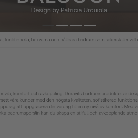
Design by Patricia Urquiola
kra, funktionella, bekväma och hållbara badrum som säkerställer väl
för vila, komfort och avkoppling. Duravits badrumsprodukter är de
försett våra kunder med den högsta kvaliteten, sofistikerad funktionali
uppdrag att uppgradera din vardag till en ny nivå av komfort. Med v
rka badrumsporslin kan du skapa en stilfull och avkopplande atmo