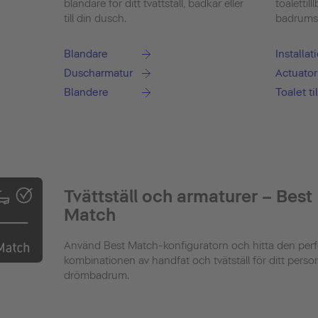
blandare för ditt tvättställ, badkar eller
toalettill
till din dusch.
badrumsde
Blandare
Installa
Duscharmatur
Actuator
Blandere
Toalet ti
Tvättställ och armaturer – Best
Match
Använd Best Match-konfiguratorn och hitta den perf
kombinationen av handfat och tvätställ för ditt perso
drömbadrum.