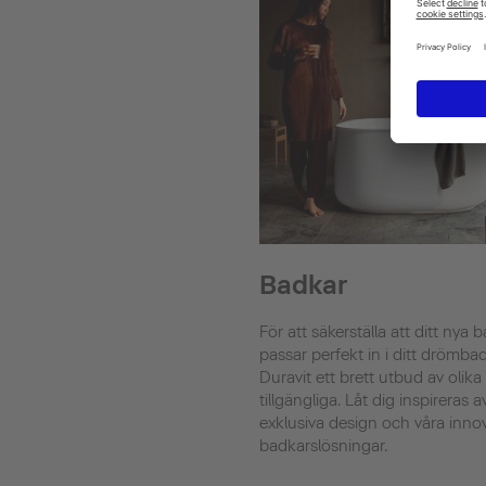
Badkar
För att säkerställa att ditt nya 
passar perfekt in i ditt drömba
Duravit ett brett utbud av olika
tillgängliga. Låt dig inspireras a
exklusiva design och våra inno
badkarslösningar.