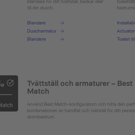
blandare för ditt tvättställ, badkar eller
toalettill
till din dusch.
badrumsde
Blandare
Installa
Duscharmatur
Actuator
Blandere
Toalet ti
Tvättställ och armaturer – Best
Match
Använd Best Match-konfiguratorn och hitta den perf
kombinationen av handfat och tvätställ för ditt perso
drömbadrum.