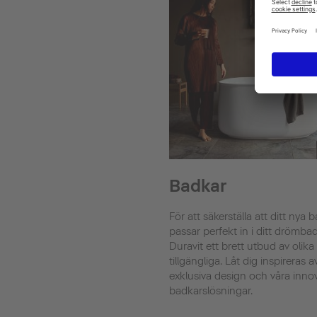
Badkar
För att säkerställa att ditt nya 
passar perfekt in i ditt drömba
Duravit ett brett utbud av olika
tillgängliga. Låt dig inspireras a
exklusiva design och våra inno
badkarslösningar.