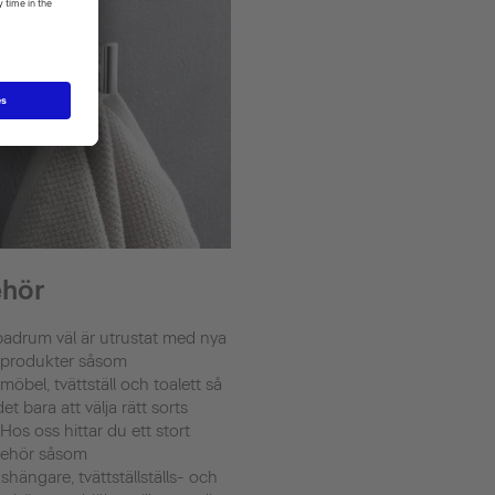
ehör
 badrum väl är utrustat med nya
produkter såsom
öbel, tvättställ och toalett så
det bara att välja rätt sorts
. Hos oss hittar du ett stort
lbehör såsom
hängare, tvättställställs- och