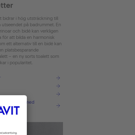
tter
t bidrar i hög utsträckning till
a utseendet på badrummet. En
urinoar och bidé kan verkligen
 för att bilda en harmonisk
m ett alternativ till en bidé kan
 en platsbesparande
lett – en ny sorts toalett som
ar i popularitet.
r
sh WC-sits med
usch