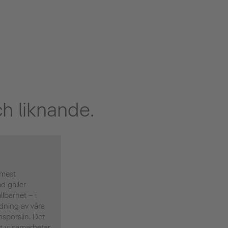
h liknande.
 mest
d gäller
llbarhet – i
ndning av våra
porslin. Det
tt vi samarbetar