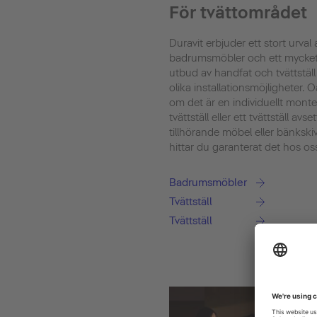
För tvättområdet
Duravit erbjuder ett stort urval 
badrumsmöbler och ett mycket
utbud av handfat och tvättstäl
olika installationsmöjligheter. O
om det är en individuellt monte
tvättställ eller ett tvättställ avset
tillhörande möbel eller bänkski
hittar du garanterat det hos os
Badrumsmöbler
Tvättställ
Tvättställ