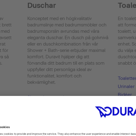
Duschar
Toale
av
Konceptet med en högkvalitativ
En toalet
 brett
badrumslinje med badrumsmöbler och
att form
l med
badrumsporslin avrundas med våra
toalett, 
avsett
eleganta duschar. En dusch på golvnivå
samverka
rat
eller en duschkombination från vår
enhet. So
t för
Shower + Bath-serie erbjuder maximal
du välja
va så
komfort. Duravit hjälper dig att
duschtoa
s.
förvandla ditt badrum till en plats som
snabbt ök
uppfyller ditt personliga ideal av
funktionalitet, komfort och
Toalette
bekvämlighet.
Urinaler
Bidéer
Showering
SensoWa
Shower + Bath
hygiend