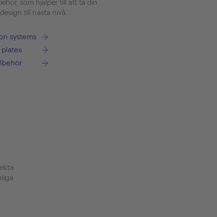
lbehör, som hjälper till att ta din
sign till nästa nivå.
tion systems
 plates
llbehör
ekta
nliga