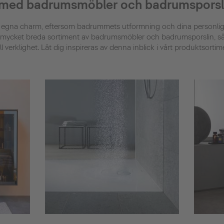
 med badrumsmöbler och badrumsporsli
 egna charm, eftersom badrummets utformning och dina personliga
rt mycket breda sortiment av badrumsmöbler och badrumsporslin, så 
till verklighet. Låt dig inspireras av denna inblick i vårt produktsorti