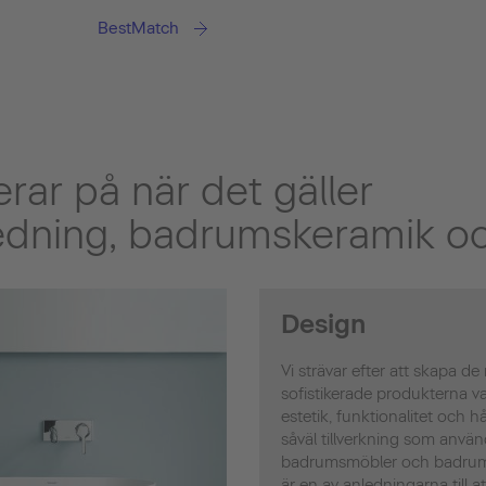
BestMatch
erar på när det gäller
dning, badrumskeramik oc
Design
Vi strävar efter att skapa de
sofistikerade produkterna va
estetik, funktionalitet och hå
såväl tillverkning som anvä
badrumsmöbler och badrums
är en av anledningarna till a