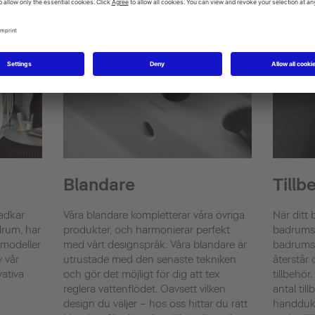
Blandare
Tillb
badkar
Våra blandare kompletterar våra övriga
När ditt
drum, har
produkter, och harmonierar perfekt
badrums
 modeller
med vårt designspråk. Våra blandare är
badrumsm
v vår
utrustade med den senaste tekniken
återstår 
vativa
och gör det möjligt för dig att tex
tillbehör
reglera vattenflödet. Oavsett vilken
antal til
design du väljer – hos oss hittar du rätt
handduks