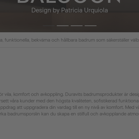
Design by Patricia Urquiola
kra, funktionella, bekväma och hållbara badrum som säkerställer väl
för vila, komfort och avkoppling. Duravits badrumsprodukter är de
försett våra kunder med den högsta kvaliteten, sofistikerad funktionali
uppdrag att uppgradera din vardag till en ny nivå av komfort. Med v
rka badrumsporslin kan du skapa en stilfull och avkopplande atmo