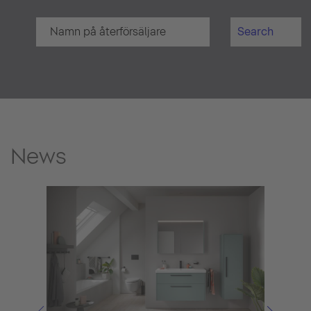
Search
News