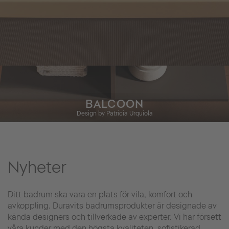
BALCOON
Design by Patricia Urquiola
Nyheter
Ditt badrum ska vara en plats för vila, komfort och
avkoppling. Duravits badrumsprodukter är designade av
kända designers och tillverkade av experter. Vi har försett
våra kunder med den högsta kvaliteten, sofistikerad