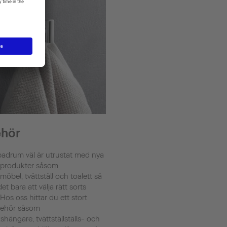
ehör
 badrum väl är utrustat med nya
produkter såsom
öbel, tvättställ och toalett så
det bara att välja rätt sorts
. Hos oss hittar du ett stort
lbehör såsom
hängare, tvättställställs- och