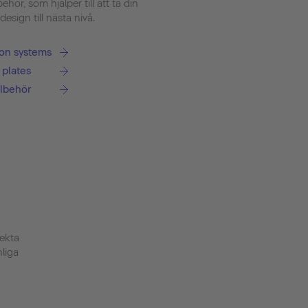
lbehör, som hjälper till att ta din
sign till nästa nivå.
tion systems
 plates
llbehör
ekta
nliga