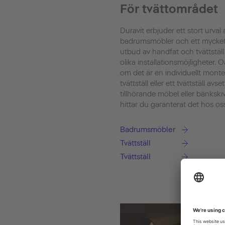
För tvättområdet
Duravit erbjuder ett stort urval 
badrumsmöbler och ett mycket
utbud av handfat och tvättstäl
olika installationsmöjligheter. O
om det är en individuellt monte
tvättställ eller ett tvättställ avset
tillhörande möbel eller bänkski
hittar du garanterat det hos os
Badrumsmöbler
Tvättställ
Tvättställ