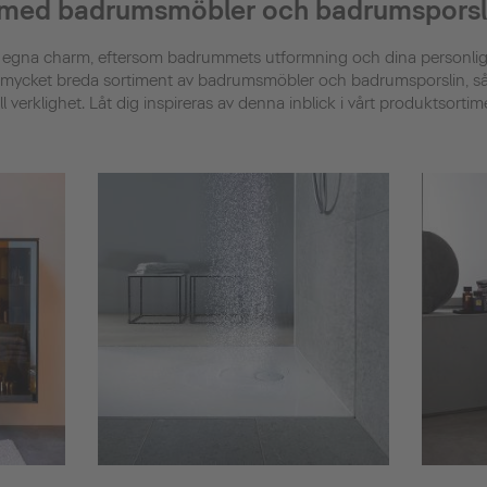
 med badrumsmöbler och badrumsporsli
 egna charm, eftersom badrummets utformning och dina personliga
rt mycket breda sortiment av badrumsmöbler och badrumsporslin, så 
till verklighet. Låt dig inspireras av denna inblick i vårt produktsorti