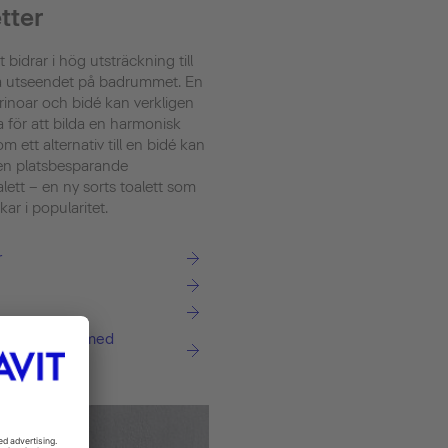
tter
t bidrar i hög utsträckning till
a utseendet på badrummet. En
urinoar och bidé kan verkligen
 för att bilda en harmonisk
m ett alternativ till en bidé kan
 en platsbesparande
lett – en ny sorts toalett som
ar i popularitet.
r
sh WC-sits med
usch