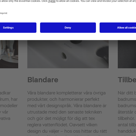
Blandare
Tillb
badkar
Våra blandare kompletterar våra övriga
När ditt
drum, har
produkter, och harmonierar perfekt
badrums
 modeller
med vårt designspråk. Våra blandare är
badrumsm
v vår
utrustade med den senaste tekniken
återstår 
vativa
och gör det möjligt för dig att tex
tillbehör
reglera vattenflödet. Oavsett vilken
antal til
design du väljer – hos oss hittar du rätt
handduks