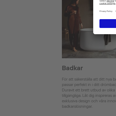
Badkar
För att säkerställa att ditt nya 
passar perfekt in i ditt drömba
Duravit ett brett utbud av olika
tillgängliga. Låt dig inspireras a
exklusiva design och våra inno
badkarslösningar.