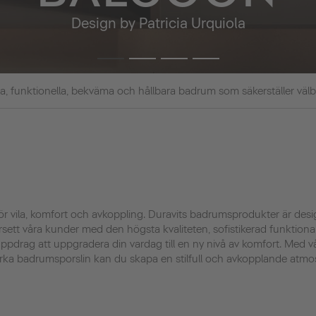
Design by Patricia Urquiola
kra, funktionella, bekväma och hållbara badrum som säkerställer väl
för vila, komfort och avkoppling. Duravits badrumsprodukter är de
försett våra kunder med den högsta kvaliteten, sofistikerad funktionali
uppdrag att uppgradera din vardag till en ny nivå av komfort. Med v
rka badrumsporslin kan du skapa en stilfull och avkopplande atmo