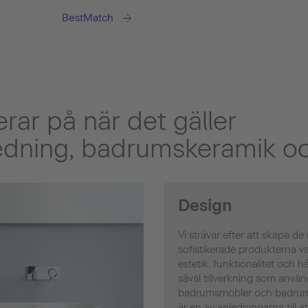
BestMatch
erar på när det gäller
dning, badrumskeramik oc
Design
Vi strävar efter att skapa de
sofistikerade produkterna va
estetik, funktionalitet och hå
såväl tillverkning som anvä
badrumsmöbler och badrums
är en av anledningarna till a