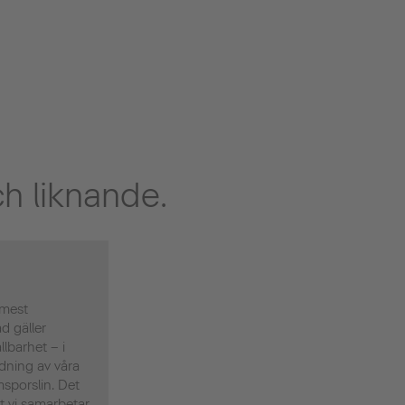
h liknande.
 mest
d gäller
llbarhet – i
ndning av våra
porslin. Det
tt vi samarbetar