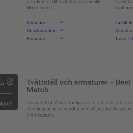
blandare för ditt tvättställ, badkar eller
toalettill
till din dusch.
badrumsde
Blandare
Installa
Duscharmatur
Actuator
Blandere
Toalet ti
Tvättställ och armaturer – Best
Match
Använd Best Match-konfiguratorn och hitta den perf
kombinationen av handfat och tvätställ för ditt perso
drömbadrum.