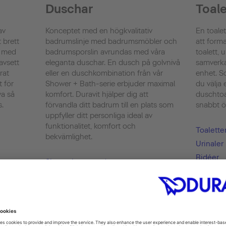
Duschar
Toale
av
Konceptet med en högkvalitativ
En toalet
 brett
badrumslinje med badrumsmöbler och
att form
l med
badrumsporslin avrundas med våra
toalett, 
avsett
eleganta duschar. En dusch på golvnivå
samverka
rat
eller en duschkombination från vår
enhet. So
t för
Shower + Bath-serie erbjuder maximal
du välja
va så
komfort. Duravit hjälper dig att
duschtoa
s.
förvandla ditt badrum till en plats som
snabbt ök
uppfyller ditt personliga ideal av
funktionalitet, komfort och
Toalette
bekvämlighet.
Urinaler
Bidéer
Showering
SensoWa
Shower + Bath
hygiend