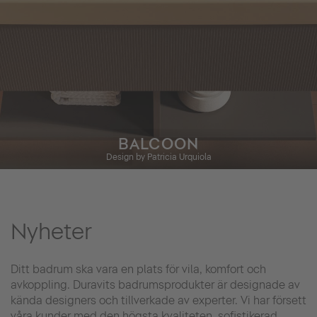
BALCOON
Design by Patricia Urquiola
Nyheter
Ditt badrum ska vara en plats för vila, komfort och
avkoppling. Duravits badrumsprodukter är designade av
kända designers och tillverkade av experter. Vi har försett
våra kunder med den högsta kvaliteten, sofistikerad