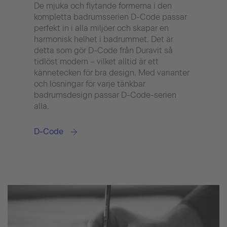
De mjuka och flytande formerna i den
Perf
kompletta badrumsserien D-Code passar
– Au
perfekt in i alla miljöer och skapar en
sitt
harmonisk helhet i badrummet. Det är
utsee
detta som gör D-Code från Duravit så
Denn
tidlöst modern – vilket alltid är ett
för e
kännetecken för bra design. Med varianter
avgör
och lösningar för varje tänkbar
tills
badrumsdesign passar D-Code-serien
det b
alla.
och 
serie
badr
D-Code