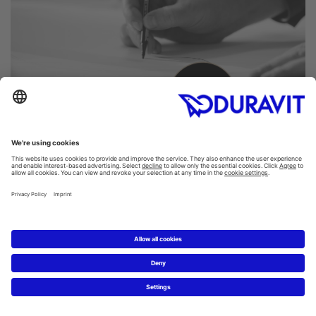
PART OF THE
ARTISAN LINES
Duravit Artisan Lines är en utvald designserie
som kräver en extraordinär grad av kunskap,
hantverkskunnande och högsta precision, vilket