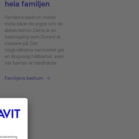
hela familjen
Familjens badrum måste
möta både de yngre och de
äldres behov. Detta är en
balansgång som Duravit är
mästare på. Det
högkvalitativa hantverket ger
en långvarig hållbarhet, även
när barnen är hårdhänta.
Familjens badrum