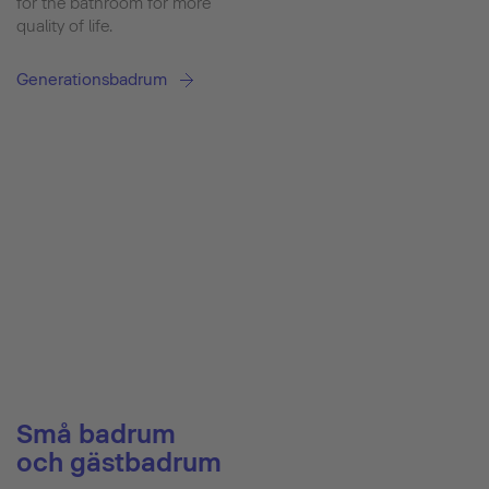
for the bathroom for more
quality of life.
Generationsbadrum
Små badrum
och gästbadrum