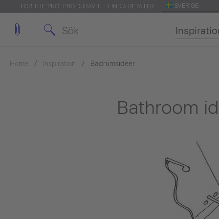
SVERIGE
FOR THE 'PRO': PRO.DURAVIT
FIND A RETAILER
Inspirati
Home
Inspiration
Badrumsidéer
Bathroom i