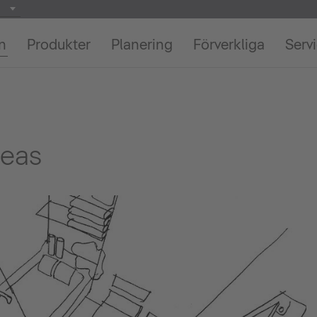
on
Produkter
Planering
Förverkliga
Serv
deas