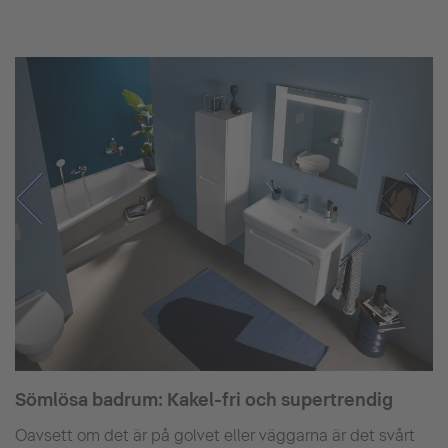
Sömlösa badrum: Kakel-fri och supertrendig
Oavsett om det är på golvet eller väggarna är det svårt