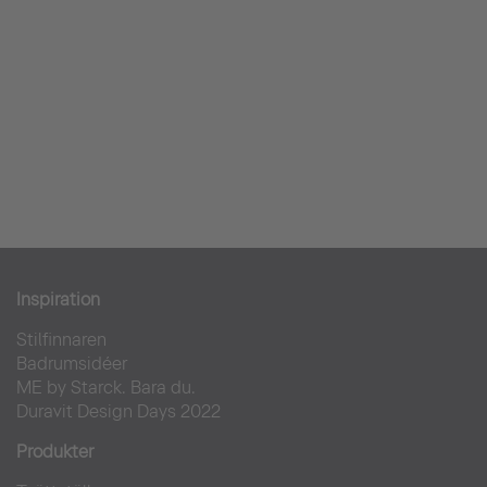
Inspiration
Stilfinnaren
Badrumsidéer
ME by Starck. Bara du.
Duravit Design Days 2022
Produkter