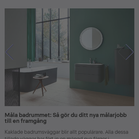
Måla badrummet: Så gör du ditt nya målarjobb
till en framgång
Kaklade badrumsväggar blir allt populärare. Alla dessa
tillade väggar har fört in en mängd nya färger i