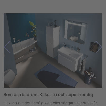
Sömlösa badrum: Kakel-fri och supertrendig
Oavsett om det är på golvet eller väggarna är det svårt