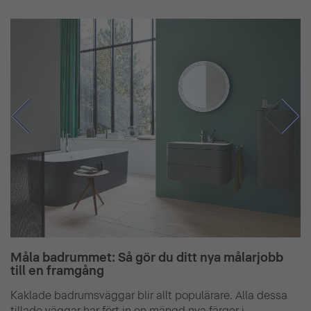
Måla badrummet: Så gör du ditt nya målarjobb
till en framgång
Kaklade badrumsväggar blir allt populärare. Alla dessa
tillade väggar har fört in en mängd nya färger i