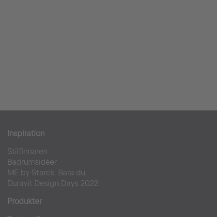
Inspiration
Stilfinnaren
Badrumsidéer
ME by Starck. Bara du.
Duravit Design Days 2022
Produkter