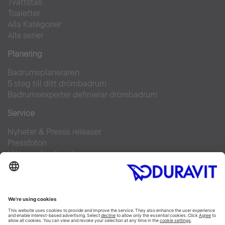
Tvättställ
Toaletter
Alla Kategorier
Alla serier
Planering
Badrumsplaneraren
5 steg till ditt drömbadrum
Badrumsexperter definierar drömbadrum
Service
Nyheter & Presss releaser
Pressfoton
Hitta en återförsäljare
FAQs
Facebook
Instagram
Pinterest
Flickr