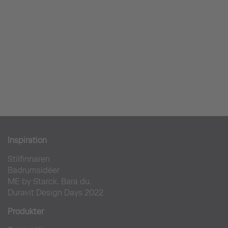
Inspiration
Stilfinnaren
Badrumsidéer
ME by Starck. Bara du.
Duravit Design Days 2022
Produkter