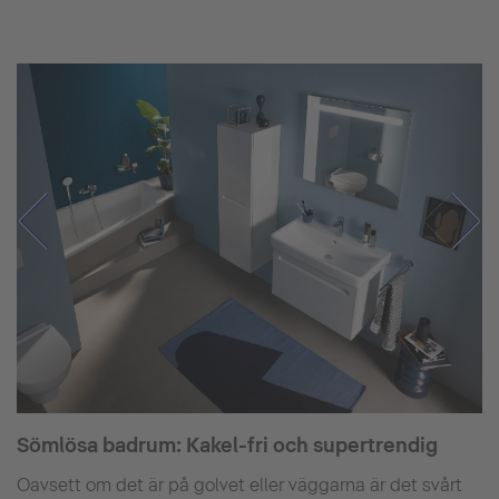
Sömlösa badrum: Kakel-fri och supertrendig
Oavsett om det är på golvet eller väggarna är det svårt