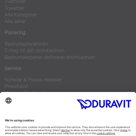
Tvättställ
Toaletter
Alla Kategorier
Alla serier
Planering
Badrumsplaneraren
5 steg till ditt drömbadrum
Badrumsexperter definierar drömbadrum
Service
Nyheter & Presss releaser
Pressfoton
Hitta en återförsäljare
FAQs
Facebook
Instagram
Pinterest
Flickr