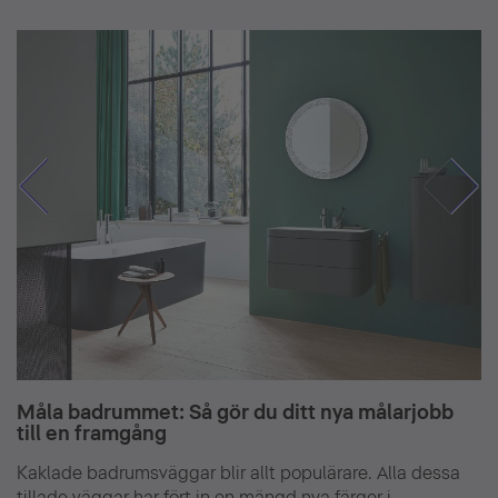
Måla badrummet: Så gör du ditt nya målarjobb
till en framgång
Kaklade badrumsväggar blir allt populärare. Alla dessa
tillade väggar har fört in en mängd nya färger i