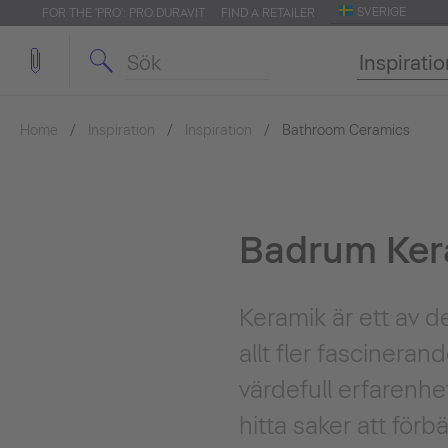
SVERIGE
FOR THE 'PRO': PRO.DURAVIT
FIND A RETAILER
Inspirati
Home
Inspiration
Inspiration
Bathroom Ceramics
Badrum Ker
Keramik är ett av d
allt fler fascineran
värdefull erfarenhet
hitta saker att för