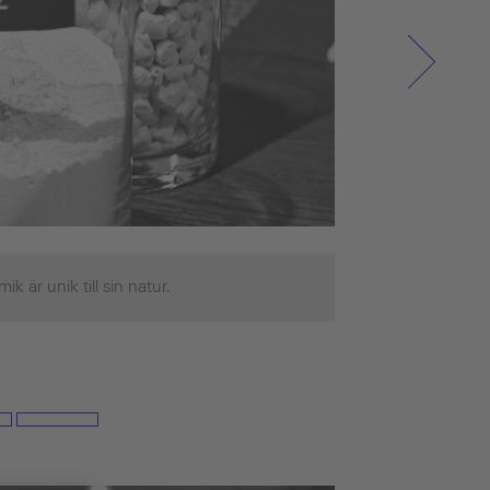
k är unik till sin natur.
Inga tvättstäl