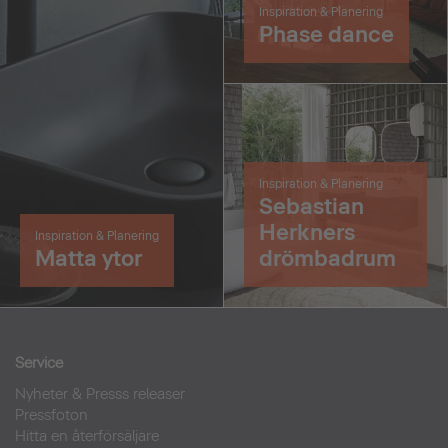
Inspiration & Planering
Phase dance
Inspiration & Planering
Sebastian
Herkners
Inspiration & Planering
Matta ytor
drömbadrum
Service
Nyheter & Presss releaser
Pressfoton
Hitta en återförsäljare