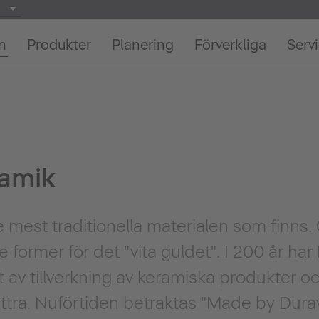
on
Produkter
Planering
Förverkliga
Serv
amik
e mest traditionella materialen som finns. 
de former för det "vita guldet". I 200 år har 
 av tillverkning av keramiska produkter och
bättra. Nuförtiden betraktas "Made by Dur