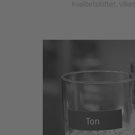
kvalitetslöftet, vil