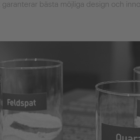
ket garanterar bästa möjliga design och inno