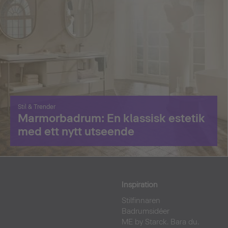
Stil & Trender
Marmorbadrum: En klassisk estetik
med ett nytt utseende
Inspiration
Stilfinnaren
Badrumsidéer
ME by Starck. Bara du.