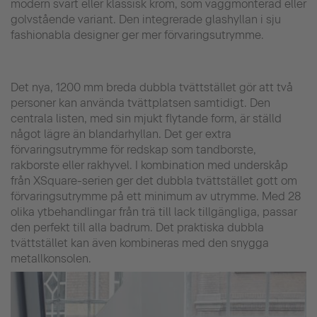
modern svart eller klassisk krom, som väggmonterad eller
golvstående variant. Den integrerade glashyllan i sju
fashionabla designer ger mer förvaringsutrymme.
Det nya, 1200 mm breda dubbla tvättstället gör att två
personer kan använda tvättplatsen samtidigt. Den
centrala listen, med sin mjukt flytande form, är ställd
något lägre än blandarhyllan. Det ger extra
förvaringsutrymme för redskap som tandborste,
rakborste eller rakhyvel. I kombination med underskåp
från XSquare-serien ger det dubbla tvättstället gott om
förvaringsutrymme på ett minimum av utrymme. Med 28
olika ytbehandlingar från trä till lack tillgängliga, passar
den perfekt till alla badrum. Det praktiska dubbla
tvättstället kan även kombineras med den snygga
metallkonsolen.