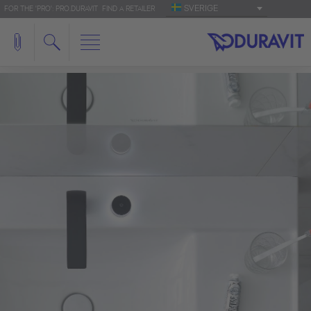
SVERIGE
FOR THE 'PRO': PRO.DURAVIT
FIND A RETAILER