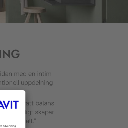
ING
sidan med en intim
ntionell uppdelning
att hitta rätt balans
. Samtidigt skapar
et optimalt.”