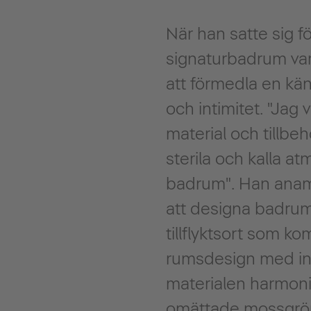
När han satte sig fö
signaturbadrum var
att förmedla en kä
och intimitet. "Jag
material och tillbeh
sterila och kalla at
badrum". Han ana
att designa badru
tillflyktsort som k
rumsdesign med int
materialen harmon
omättade mossgrön