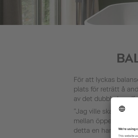
BA
För att lyckas balan
plats för reträtt å a
av det dubbla handfa
”Jag ville skapa en di
mellan öppenhet och
detta en harmonisk s