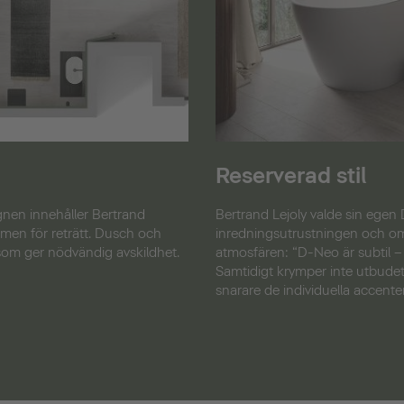
Reserverad stil
nen innehåller Bertrand
Bertrand Lejoly valde sin egen
mmen för reträtt. Dusch och
inredningsutrustningen och o
 som ger nödvändig avskildhet.
atmosfären: “D-Neo är subtil –
Samtidigt krymper inte utbude
snarare de individuella accenter