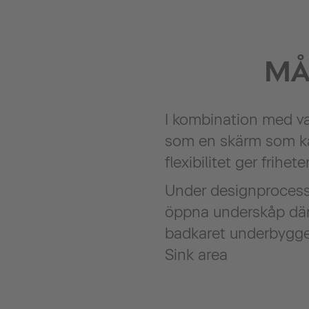
MÅ
I kombination med v
som en skärm som kan
flexibilitet ger frihe
Under designprocesse
öppna underskåp där 
badkaret underbygger 
Sink area