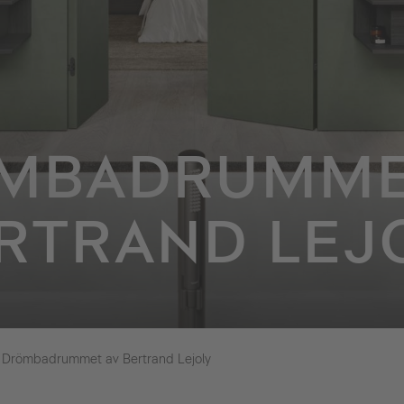
MBADRUMME
RTRAND LEJ
Drömbadrummet av Bertrand Lejoly