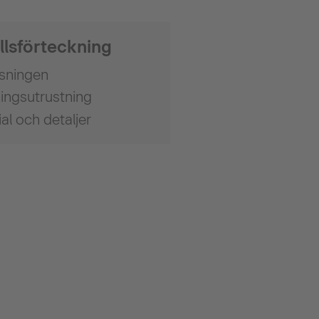
llsförteckning
ösningen
ingsutrustning
al och detaljer