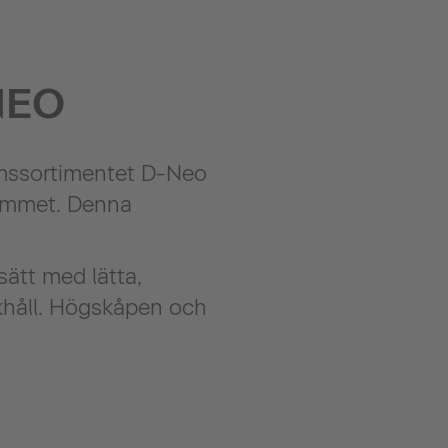
NEO
umssortimentet D-Neo
rummet. Denna
sätt med lätta,
khåll. Högskåpen och