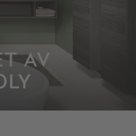
T AV
OLY