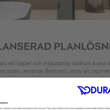
LANSERAD PLANLÖSN
sera ett öppet och inbjudande badrum å ena 
ndra sidan, använde Bertrand Lejoly en okonve
tet.
rekt länk till sovrummet, därför var det viktigt 
 en sömlös övergång mellan de två områdena
ymmetri och utnyttjar det tillgängliga utrymm