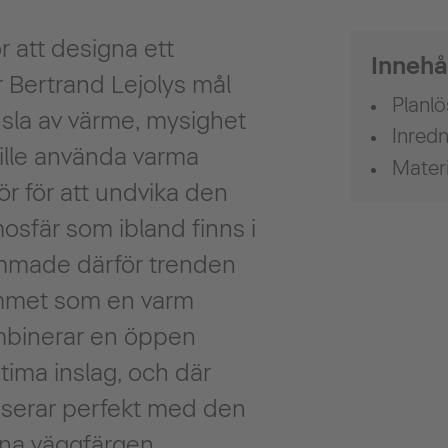
r att designa ett
Innehå
 Bertrand Lejolys mål
Planl
nsla av värme, mysighet
Inredn
 ville använda varma
Materi
ör för att undvika den
mosfär som ibland finns i
mmade därför trenden
mmet som en varm
ombinerar en öppen
ima inslag, och där
iserar perfekt med den
a väggfärgen.