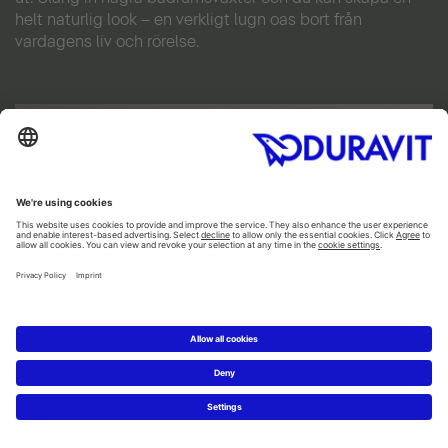
helt naturlig look – en verkligt lugn oas bort från
vardagens liv och rörelse.