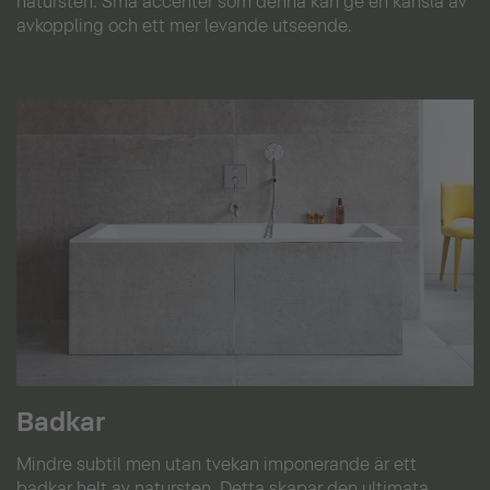
natursten. Små accenter som denna kan ge en känsla av
avkoppling och ett mer levande utseende.
Badkar
Mindre subtil men utan tvekan imponerande är ett
badkar helt av natursten. Detta skapar den ultimata