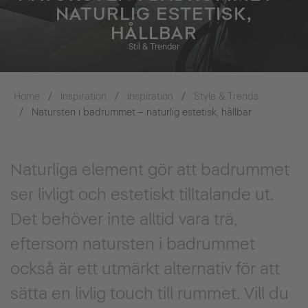
NATURLIG ESTETISK,
HÅLLBAR
Stil & Trender
Home
Inspiration
Inspiration
Style & Trends
Natursten i badrummet – naturlig estetisk, hållbar
Naturliga element gör att badrummet
ser livligt och estetiskt tilltalande ut.
Det behöver inte alltid vara trä,
eftersom natursten i badrummet
också är ett utmärkt alternativ för att
sätta en livlig touch till rummet. Vill du