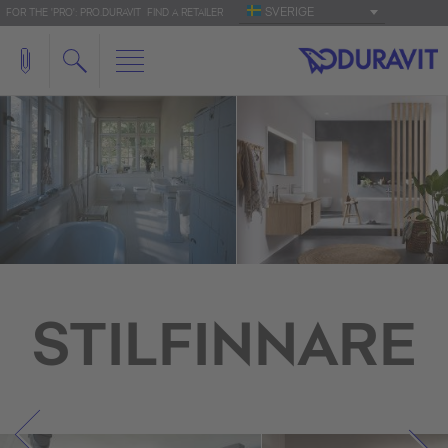
SVERIGE
FOR THE 'PRO': PRO.DURAVIT
FIND A RETAILER
STILFINNARE