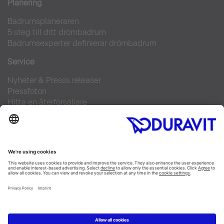
Planering
Badrumsplaneraren
5 steg till ditt drömbadrum
Badrumsexperter definierar drömbadrum
Service
Nyheter & Presss releaser
Pressfoton
Hitta en återförsäljare
FAQs
Facebook
Instagram
Pinterest
Flickr
Linked In
YouTube
Copyright © 2026 Duravit AG