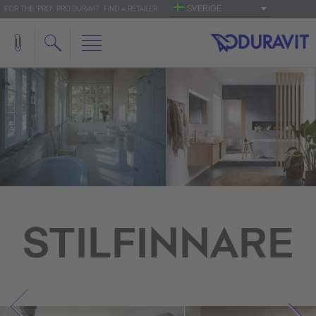
SVERIGE
FOR THE 'PRO': PRO.DURAVIT
FIND A RETAILER
STILFINNARE