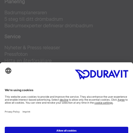
Planering
Badrumsplaneraren
5 steg till ditt drömbadrum
Badrumsexperter definierar drömbadrum
Service
Nyheter & Presss releaser
Pressfoton
Hitta en återförsäljare
FAQs
Facebook
Instagram
Pinterest
Flickr
Linked In
YouTube
Copyright © 2026 Duravit AG