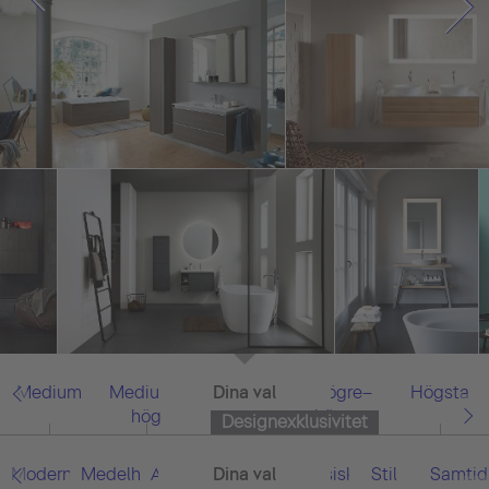
Medium
Medium–
Dina val
Allt
Högre–
Högsta
hög
högsta
Designexklusivitet
Modern
Medelhavet
Asiatisk
Dina val
Allt
Klassisk
Stil
Samtid