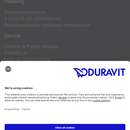
Planering
Badrumsplaneraren
5 steg till ditt drömbadrum
Badrumsexperter definierar drömbadrum
Service
Nyheter & Presss releaser
Pressfoton
Hitta en återförsäljare
FAQs
Facebook
Instagram
Pinterest
Flickr
Linked In
YouTube
Copyright © 2026 Duravit AG