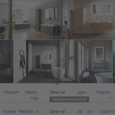
Medium
Medium–
Dina val
Allt
Högre–
Högsta
hög
högsta
Designexklusivitet
Modern
Medelhavet
Asiatisk
Dina val
Allt
Klassisk
Stil
Samtid