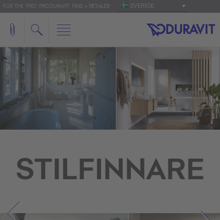
SVERIGE
FOR THE 'PRO': PRO.DURAVIT
FIND A RETAILER
STILFINNARE