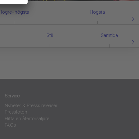
Högre–högsta
Högsta
Stil
Samtida
Service
Nyheter & Presss releaser
Pressfoton
Hitta en återförsäljare
FAQs