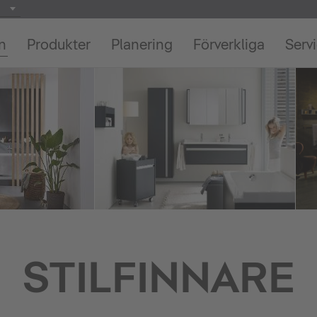
on
Produkter
Planering
Förverkliga
Serv
STILFINNARE