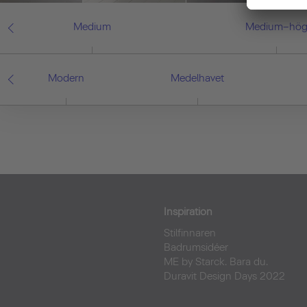
Medium
Medium–hö
Modern
Medelhavet
Inspiration
Stilfinnaren
Badrumsidéer
ME by Starck. Bara du.
Duravit Design Days 2022