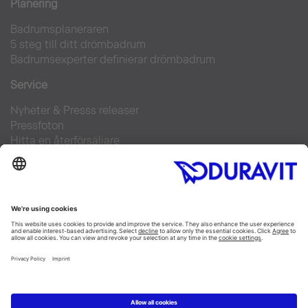
Planering
Badrumsplaneraren
5 steg till ditt drömbadrum
Badrumsexperter definierar drömbadrum
Service
Nyheter & Presss releaser
Pressfoton
Hitta en återförsäljare
FAQs
Facebook
Instagram
Pinterest
Flickr
Linked In
YouTube
Copyright © 2026 Duravit AG