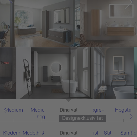
Medium
Medium–
Dina val
Allt
Högre–
Högsta
hög
högsta
Designexklusivitet
Modern
Medelhavet
Asiatisk
Dina val
Allt
Klassisk
Stil
Samtid