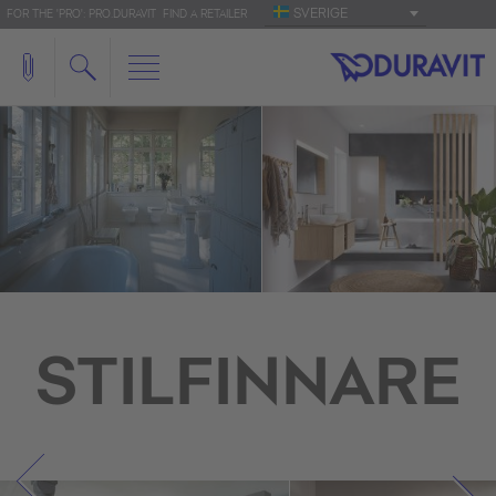
SVERIGE
FOR THE 'PRO': PRO.DURAVIT
FIND A RETAILER
STILFINNARE