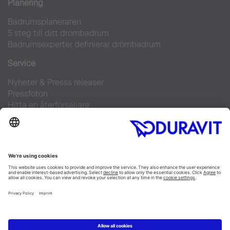
Planering
Badrumsplaneraren
5 steg till ditt drömbadrum
Badrumsexperter definierar drömbadrum
Service
Nyheter & Presss releaser
Pressfoton
Hitta en återförsäljare
FAQs
Facebook
Instagram
Pinterest
Flickr
Linked In
YouTube
Copyright © 2026 Duravit AG