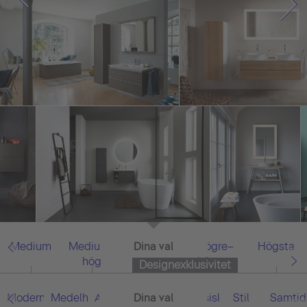
Medium
Medium–
Dina val
Allt
Högre–
Högsta
hög
högsta
Designexklusivitet
Modern
Medelhavet
Asiatisk
Dina val
Allt
Klassisk
Stil
Samtid