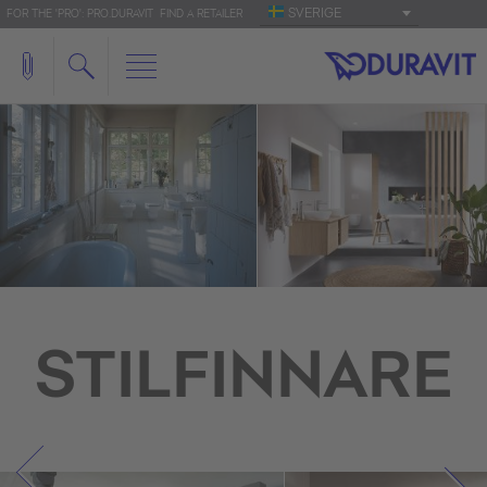
SVERIGE
FOR THE 'PRO': PRO.DURAVIT
FIND A RETAILER
STILFINNARE