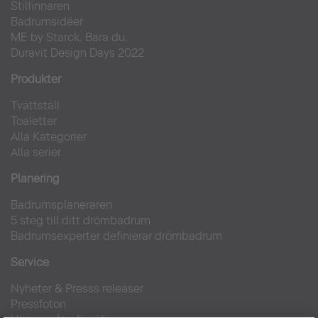
Stilfinnaren
Badrumsidéer
ME by Starck. Bara du.
Duravit Design Days 2022
Produkter
Tvättställ
Toaletter
Alla Kategorier
Alla serier
Planering
Badrumsplaneraren
5 steg till ditt drömbadrum
Badrumsexperter definierar drömbadrum
Service
Nyheter & Presss releaser
Pressfoton