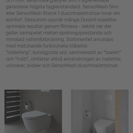
och frisk. Keramiska glasyrer som HygieneGlaze
garanterar högsta hygienstandard. SensoWash Slim
eller SensoWash Starck f duschtoalettsitsar lovar ren
komfort. Dessutom uppnår många Duravit-toaletter
optimala resultat genom Rimless - teknik när det
gäller samspelet mellan spolningsprestanda och
minskad vattenförbrukning. Sortimentet avrundas
med matchande funktionella tillbehör.
"toileshing": konstgjorda ord, sammensatt av "toalett"
och "tvätt", omfattar alltså användningen av toaletter,
urinoarer, bidéer och SensoWash duschtoalettsitsar.