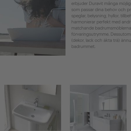
erbjuder Duravit många möjlig
som passar dina behov och prefe
speglar, belysning, hyllor, tillb
harmonierar perfekt med andr
matchande badrumsmöblerna s
förvaringsutrymme. Dessutom
(dekor, lack och äkta trä) ännu 
badrummet.