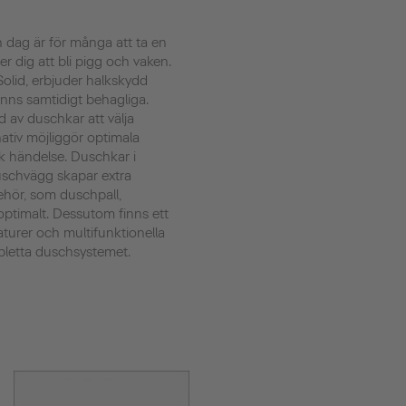
n dag är för många att ta en
 dig att bli pigg och vaken.
olid, erbjuder halkskydd
änns samtidigt behagliga.
d av duschkar att välja
rnativ möjliggör optimala
sk händelse. Duschkar i
uschvägg skapar extra
ehör, som duschpall,
ptimalt. Dessutom finns ett
turer och multifunktionella
pletta duschsystemet.