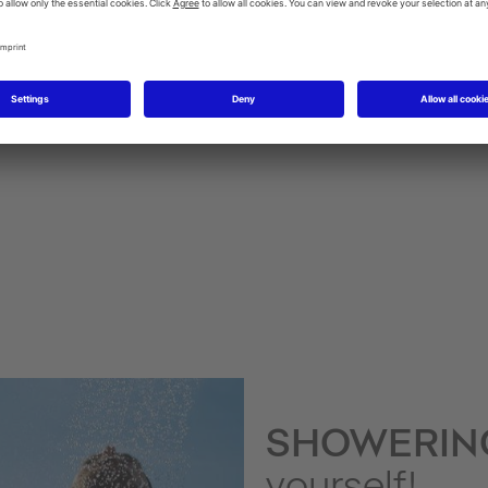
SensoWash WC-sits med hygiendusch
Urinaler
SHOWERI
yourself!