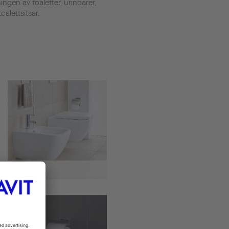
ingen av toaletter, urinoarer,
lettsitsar.
Bidéer