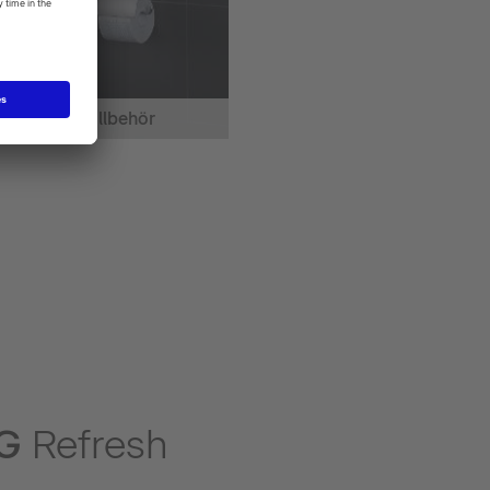
Toalet tillbehör
NG
Refresh