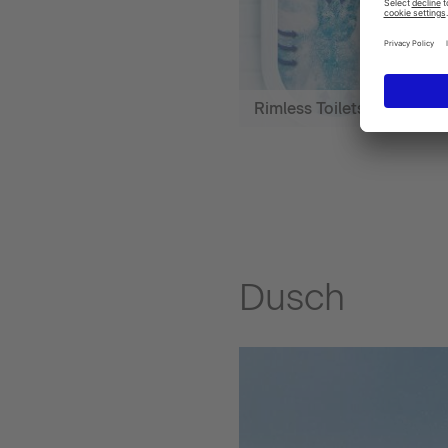
Rimless Toilets
Dusch