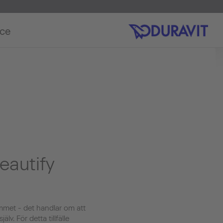
ice
eautify
ummet - det handlar om att
lv. För detta tillfälle