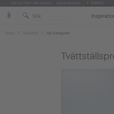
SVERIGE
FOR THE 'PRO': PRO.DURAVIT
FIND A RETAILER
Inspirati
Home
Produkter
Alla Kategorier
Tvättställsp