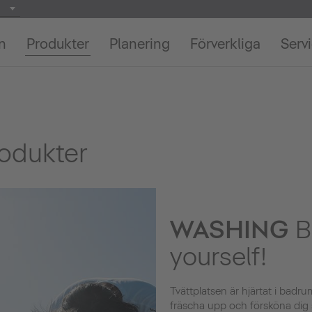
on
Produkter
Planering
Förverkliga
Serv
rodukter
WASHING
B
yourself!
Tvättplatsen är hjärtat i badr
fräscha upp och försköna dig sjä