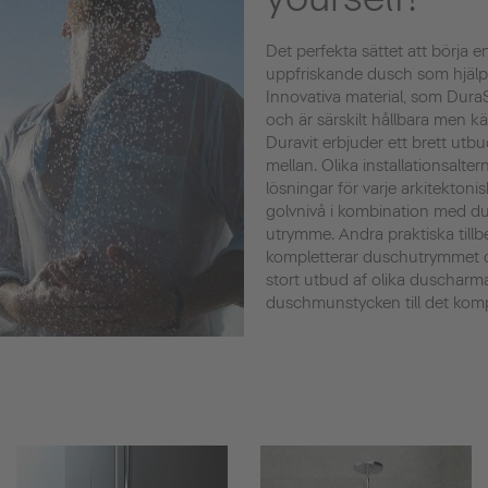
Det perfekta sättet att börja e
uppfriskande dusch som hjälper
Innovativa material, som DuraS
och är särskilt hållbara men k
Duravit erbjuder ett brett utbu
mellan. Olika installationsalte
lösningar för varje arkitektoni
golvnivå i kombination med d
utrymme. Andra praktiska tillb
kompletterar duschutrymmet o
stort utbud af olika duscharma
duschmunstycken till det kom