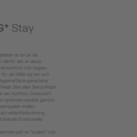
G*
Stay
letten är en av de
r därför det är desto
mal komfort och hygien.
v för att hålla sig ren och
 HygieneGlaze garanterar
oWash Slim eller SensoWash
var ren komfort. Dessutom
er optimala resultat genom
r samspelet mellan
ad vattenförbrukning.
tchande funktionella
 sammensatt av "toalett" och