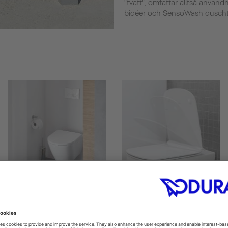
"tvätt", omfattar alltså användn
bidéer och SensoWash duschtoa
Toilet seats
Soft-close toilet seats