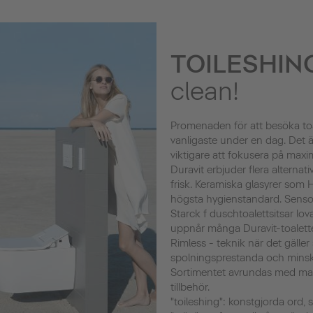
TOILESHIN
clean!
Promenaden för att besöka toa
vanligaste under en dag. Det ä
viktigare att fokusera på maxi
Duravit erbjuder flera alternati
frisk. Keramiska glasyrer som
högsta hygienstandard. Sens
Starck f duschtoalettsitsar lo
uppnår många Duravit-toalett
Rimless - teknik när det gälle
spolningsprestanda och minsk
Sortimentet avrundas med ma
tillbehör.
"toileshing": konstgjorda ord,