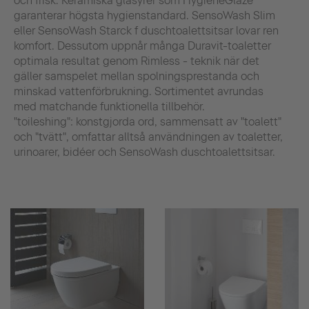
och frisk. Keramiska glasyrer som HygieneGlaze
garanterar högsta hygienstandard. SensoWash Slim
eller SensoWash Starck f duschtoalettsitsar lovar ren
komfort. Dessutom uppnår många Duravit-toaletter
optimala resultat genom Rimless - teknik när det
gäller samspelet mellan spolningsprestanda och
minskad vattenförbrukning. Sortimentet avrundas
med matchande funktionella tillbehör.
"toileshing": konstgjorda ord, sammensatt av "toalett"
och "tvätt", omfattar alltså användningen av toaletter,
urinoarer, bidéer och SensoWash duschtoalettsitsar.