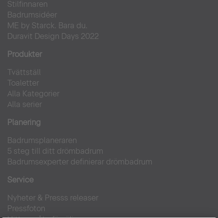
Stilfinnaren
Badrumsidéer
ME by Starck. Bara du.
Duravit Design Days 2022
Produkter
Tvättställ
Toaletter
Alla Kategorier
Alla serier
Planering
Badrumsplaneraren
5 steg till ditt drömbadrum
Badrumsexperter definierar drömbadrum
Service
Nyheter & Presss releaser
Pressfoton