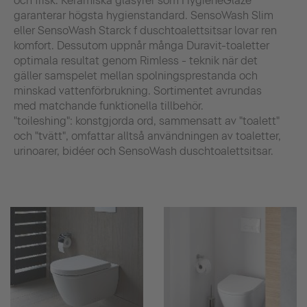
och frisk. Keramiska glasyrer som HygieneGlaze
garanterar högsta hygienstandard. SensoWash Slim
eller SensoWash Starck f duschtoalettsitsar lovar ren
komfort. Dessutom uppnår många Duravit-toaletter
optimala resultat genom Rimless - teknik när det
gäller samspelet mellan spolningsprestanda och
minskad vattenförbrukning. Sortimentet avrundas
med matchande funktionella tillbehör.
"toileshing": konstgjorda ord, sammensatt av "toalett"
och "tvätt", omfattar alltså användningen av toaletter,
urinoarer, bidéer och SensoWash duschtoalettsitsar.