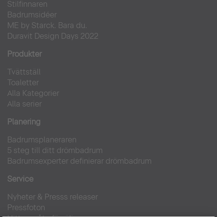
Stilfinnaren
Badrumsidéer
ME by Starck. Bara du.
Duravit Design Days 2022
Produkter
Tvättställ
Toaletter
Alla Kategorier
Alla serier
Planering
Badrumsplaneraren
5 steg till ditt drömbadrum
Badrumsexperter definierar drömbadrum
Service
Nyheter & Presss releaser
Pressfoton