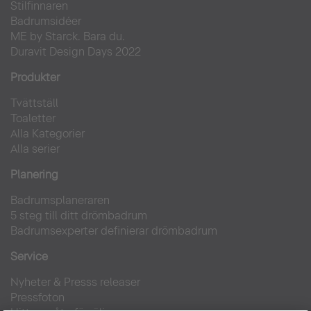
Stilfinnaren
Badrumsidéer
ME by Starck. Bara du.
Duravit Design Days 2022
Produkter
Tvättställ
Toaletter
Alla Kategorier
Alla serier
Planering
Badrumsplaneraren
5 steg till ditt drömbadrum
Badrumsexperter definierar drömbadrum
Service
Nyheter & Presss releaser
Pressfoton