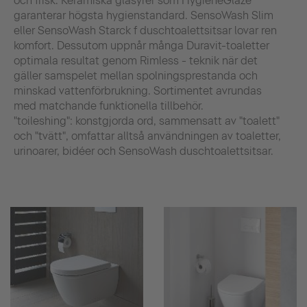
och frisk. Keramiska glasyrer som HygieneGlaze
garanterar högsta hygienstandard. SensoWash Slim
eller SensoWash Starck f duschtoalettsitsar lovar ren
komfort. Dessutom uppnår många Duravit-toaletter
optimala resultat genom Rimless - teknik när det
gäller samspelet mellan spolningsprestanda och
minskad vattenförbrukning. Sortimentet avrundas
med matchande funktionella tillbehör.
"toileshing": konstgjorda ord, sammensatt av "toalett"
och "tvätt", omfattar alltså användningen av toaletter,
urinoarer, bidéer och SensoWash duschtoalettsitsar.