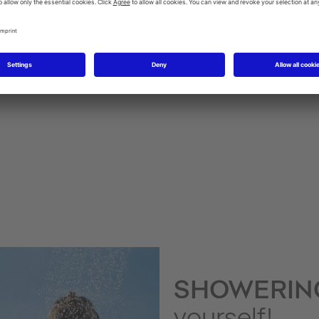
SensoWash WC-sits med hygiendusch
Urinaler
SHOWERI
yourself!