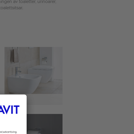
ingen av toaletter, urinoarer,
lettsitsar.
Bidéer