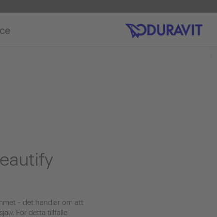
ice
eautify
ummet - det handlar om att
lv. För detta tillfälle