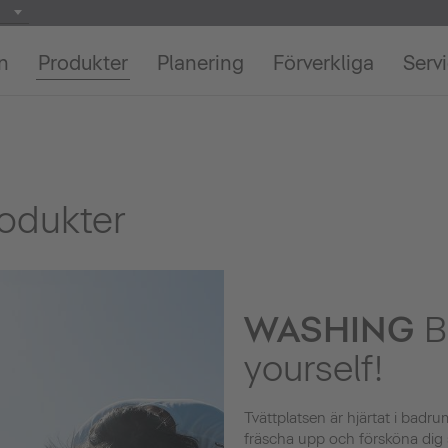
on
Produkter
Planering
Förverkliga
Serv
rodukter
WASHING
B
yourself!
Tvättplatsen är hjärtat i badr
fräscha upp och försköna dig sjä