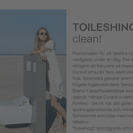
TOILESHIN
clean!
Promenaden för att besöka toa
vanligaste under en dag. Det ä
viktigare att fokusera på maxi
Duravit erbjuder flera alternati
frisk. Keramiska glasyrer som
högsta hygienstandard. Sens
Starck f duschtoalettsitsar lo
uppnår många Duravit-toalett
Rimless - teknik när det gälle
spolningsprestanda och minsk
Sortimentet avrundas med ma
tillbehör.
"toileshing": konstgjorda ord,