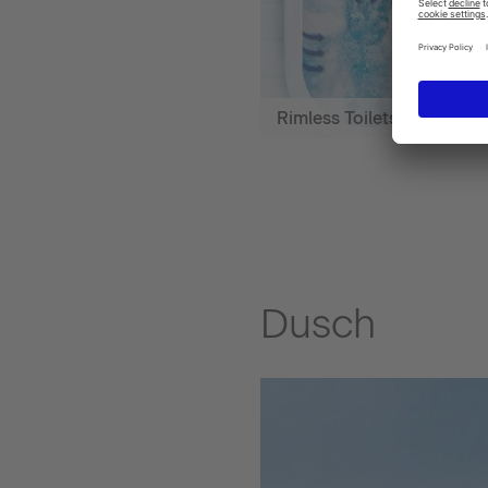
Rimless Toilets
Dusch