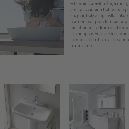
erbjuder Duravit många möjlig
som passar dina behov och prefe
speglar, belysning, hyllor, tillb
harmonierar perfekt med andr
matchande badrumsmöblerna s
förvaringsutrymme. Dessutom
(dekor, lack och äkta trä) ännu 
badrummet.