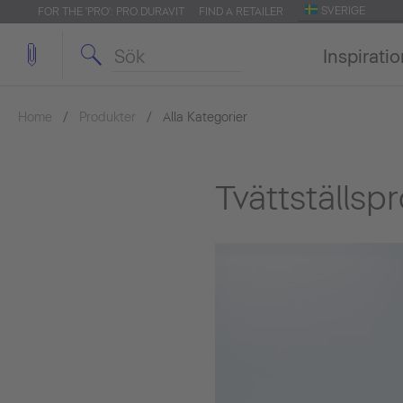
SVERIGE
FOR THE 'PRO': PRO.DURAVIT
FIND A RETAILER
Inspirati
Home
Produkter
Alla Kategorier
Tvättställsp