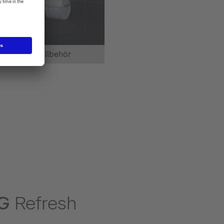
Toalet tillbehör
NG
Refresh