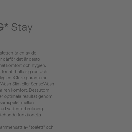
G*
Stay
letten är en av de
r därför det är desto
mal komfort och hygien.
v för att hålla sig ren och
 HygieneGlaze garanterar
oWash Slim eller SensoWash
var ren komfort. Dessutom
er optimala resultat genom
r samspelet mellan
ad vattenförbrukning.
tchande funktionella
 sammensatt av "toalett" och