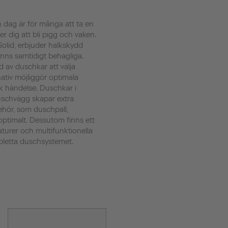
n dag är för många att ta en
 dig att bli pigg och vaken.
olid, erbjuder halkskydd
änns samtidigt behagliga.
d av duschkar att välja
rnativ möjliggör optimala
sk händelse. Duschkar i
uschvägg skapar extra
ehör, som duschpall,
ptimalt. Dessutom finns ett
turer och multifunktionella
pletta duschsystemet.