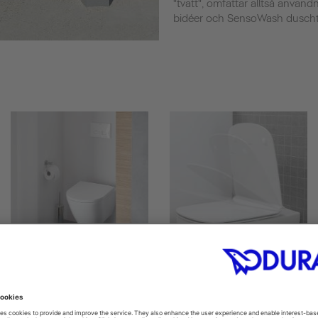
"tvätt", omfattar alltså användn
bidéer och SensoWash duschtoa
Toilet seats
Soft-close toilet seats