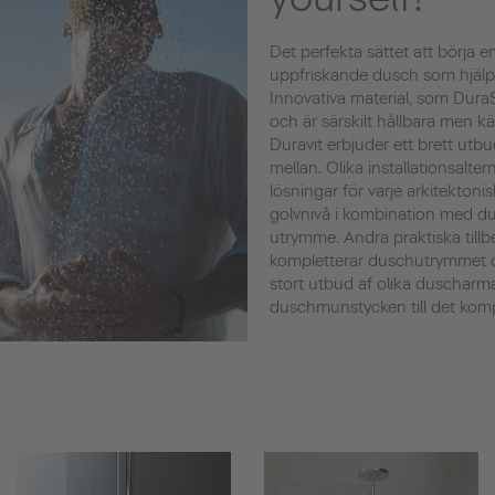
Det perfekta sättet att börja e
uppfriskande dusch som hjälper
Innovativa material, som DuraS
och är särskilt hållbara men k
Duravit erbjuder ett brett utbu
mellan. Olika installationsalte
lösningar för varje arkitektoni
golvnivå i kombination med d
utrymme. Andra praktiska tillb
kompletterar duschutrymmet o
stort utbud af olika duscharma
duschmunstycken till det kom