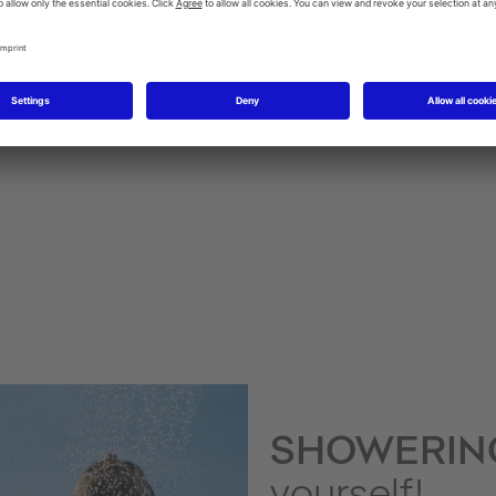
SensoWash WC-sits med hygiendusch
Urinaler
SHOWERI
yourself!