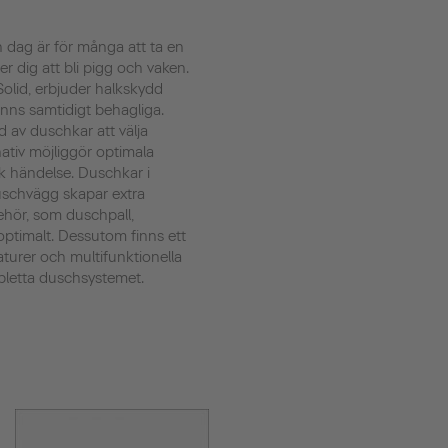
n dag är för många att ta en
 dig att bli pigg och vaken.
olid, erbjuder halkskydd
änns samtidigt behagliga.
d av duschkar att välja
rnativ möjliggör optimala
sk händelse. Duschkar i
uschvägg skapar extra
ehör, som duschpall,
ptimalt. Dessutom finns ett
turer och multifunktionella
pletta duschsystemet.