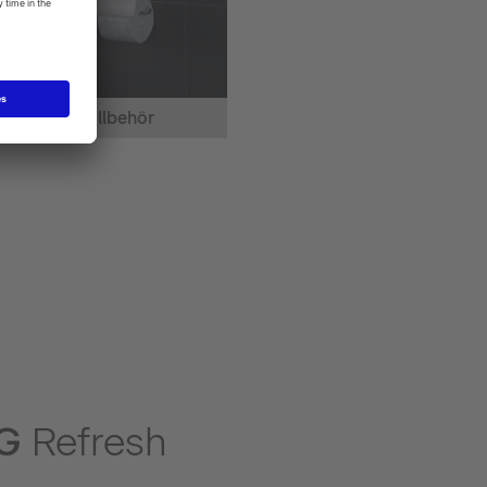
Toalet tillbehör
NG
Refresh