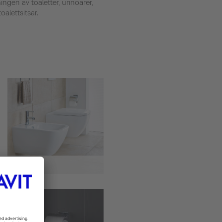
ingen av toaletter, urinoarer,
lettsitsar.
Bidéer