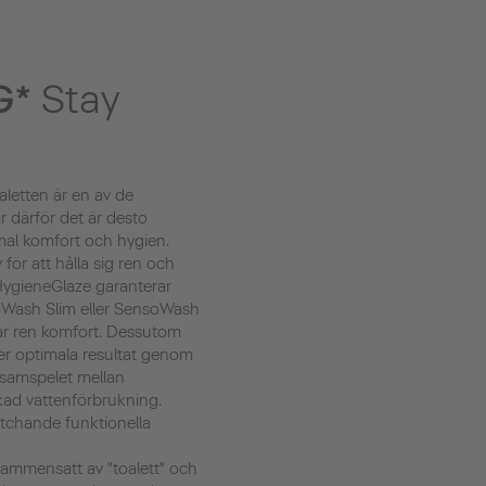
G*
Stay
letten är en av de
r därför det är desto
mal komfort och hygien.
v för att hålla sig ren och
 HygieneGlaze garanterar
oWash Slim eller SensoWash
var ren komfort. Dessutom
er optimala resultat genom
r samspelet mellan
ad vattenförbrukning.
tchande funktionella
 sammensatt av "toalett" och