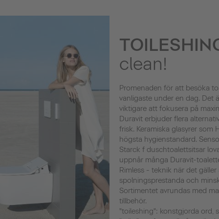
TOILESHIN
clean!
Promenaden för att besöka toa
vanligaste under en dag. Det ä
viktigare att fokusera på maxi
Duravit erbjuder flera alternati
frisk. Keramiska glasyrer som
högsta hygienstandard. Sens
Starck f duschtoalettsitsar lo
uppnår många Duravit-toalett
Rimless - teknik när det gälle
spolningsprestanda och minsk
Sortimentet avrundas med ma
tillbehör.
"toileshing": konstgjorda ord,