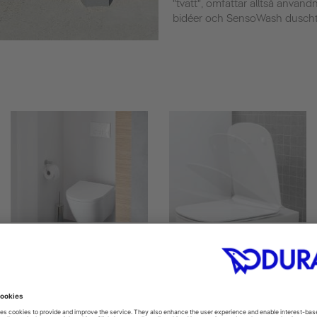
"tvätt", omfattar alltså användn
bidéer och SensoWash duschtoa
Toilet seats
Soft-close toilet seats