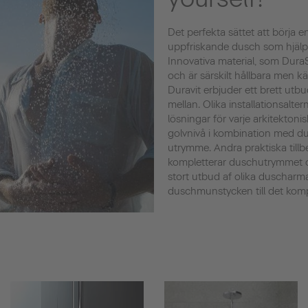
Det perfekta sättet att börja e
uppfriskande dusch som hjälper
Innovativa material, som DuraS
och är särskilt hållbara men k
Duravit erbjuder ett brett utbu
mellan. Olika installationsalte
lösningar för varje arkitektoni
golvnivå i kombination med d
utrymme. Andra praktiska tillb
kompletterar duschutrymmet o
stort utbud af olika duscharma
duschmunstycken till det kom