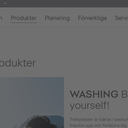
on
Produkter
Planering
Förverkliga
Serv
rodukter
WASHING
B
yourself!
Tvättplatsen är hjärtat i badr
fräscha upp och försköna dig sjä