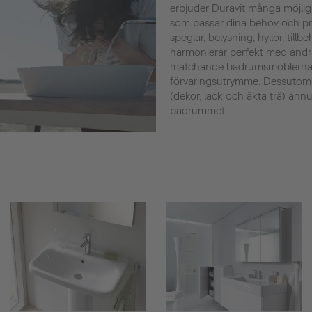
erbjuder Duravit många möjlig
som passar dina behov och prefe
speglar, belysning, hyllor, tillb
harmonierar perfekt med andr
matchande badrumsmöblerna s
förvaringsutrymme. Dessutom
(dekor, lack och äkta trä) ännu 
badrummet.