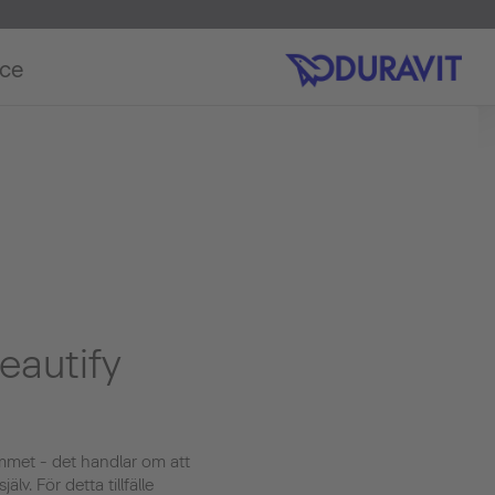
ice
eautify
ummet - det handlar om att
lv. För detta tillfälle