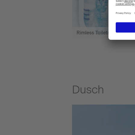
Rimless Toilets
Dusch