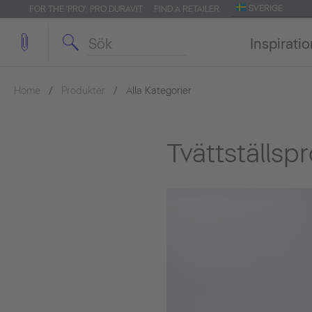
SVERIGE
FOR THE 'PRO': PRO.DURAVIT
FIND A RETAILER
Inspirati
Home
Produkter
Alla Kategorier
Tvättställsp