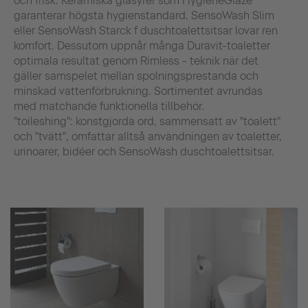
och frisk. Keramiska glasyrer som HygieneGlaze
garanterar högsta hygienstandard. SensoWash Slim
eller SensoWash Starck f duschtoalettsitsar lovar ren
komfort. Dessutom uppnår många Duravit-toaletter
optimala resultat genom Rimless - teknik när det
gäller samspelet mellan spolningsprestanda och
minskad vattenförbrukning. Sortimentet avrundas
med matchande funktionella tillbehör.
"toileshing": konstgjorda ord, sammensatt av "toalett"
och "tvätt", omfattar alltså användningen av toaletter,
urinoarer, bidéer och SensoWash duschtoalettsitsar.