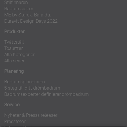
Stilfinnaren
Badrumsidéer
ME by Starck. Bara du.
Duravit Design Days 2022
Produkter
Tvättställ
Toaletter
Alla Kategorier
Alla serier
Planering
Badrumsplaneraren
5 steg till ditt drömbadrum
Badrumsexperter definierar drömbadrum
Service
Nyheter & Presss releaser
Pressfoton