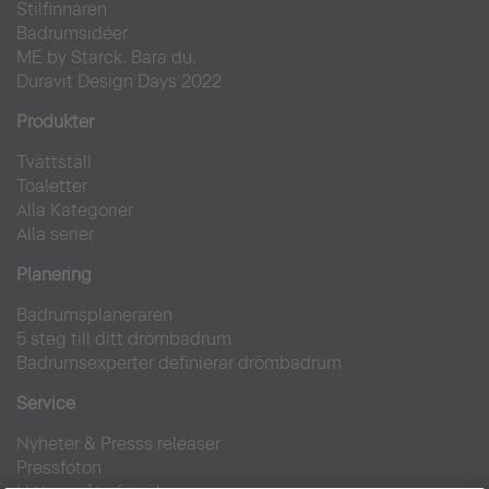
Stilfinnaren
Badrumsidéer
ME by Starck. Bara du.
Duravit Design Days 2022
Produkter
Tvättställ
Toaletter
Alla Kategorier
Alla serier
Planering
Badrumsplaneraren
5 steg till ditt drömbadrum
Badrumsexperter definierar drömbadrum
Service
Nyheter & Presss releaser
Pressfoton