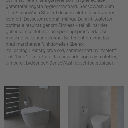
och frisk. Keramiska glasyrer som HygieneGlaze
garanterar högsta hygienstandard. SensoWash Slim
eller SensoWash Starck f duschtoalettsitsar lovar ren
komfort. Dessutom uppnår många Duravit-toaletter
optimala resultat genom Rimless - teknik när det
gäller samspelet mellan spolningsprestanda och
minskad vattenförbrukning. Sortimentet avrundas
med matchande funktionella tillbehör.
"toileshing": konstgjorda ord, sammensatt av "toalett"
och "tvätt", omfattar alltså användningen av toaletter,
urinoarer, bidéer och SensoWash duschtoalettsitsar.