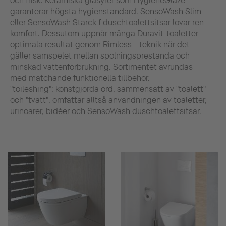
och frisk. Keramiska glasyrer som HygieneGlaze
garanterar högsta hygienstandard. SensoWash Slim
eller SensoWash Starck f duschtoalettsitsar lovar ren
komfort. Dessutom uppnår många Duravit-toaletter
optimala resultat genom Rimless - teknik när det
gäller samspelet mellan spolningsprestanda och
minskad vattenförbrukning. Sortimentet avrundas
med matchande funktionella tillbehör.
"toileshing": konstgjorda ord, sammensatt av "toalett"
och "tvätt", omfattar alltså användningen av toaletter,
urinoarer, bidéer och SensoWash duschtoalettsitsar.