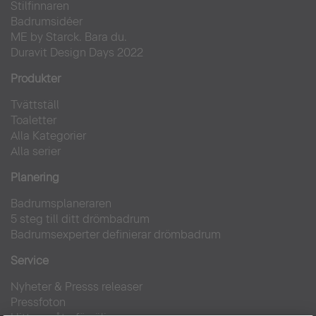
Stilfinnaren
Badrumsidéer
ME by Starck. Bara du.
Duravit Design Days 2022
Produkter
Tvättställ
Toaletter
Alla Kategorier
Alla serier
Planering
Badrumsplaneraren
5 steg till ditt drömbadrum
Badrumsexperter definierar drömbadrum
Service
Nyheter & Presss releaser
Pressfoton