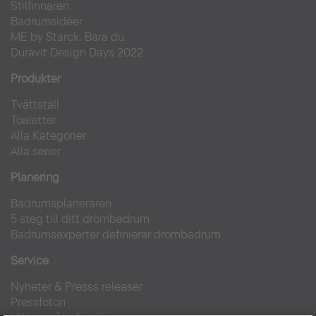
Stilfinnaren
Badrumsidéer
ME by Starck. Bara du.
Duravit Design Days 2022
Produkter
Tvättställ
Toaletter
Alla Kategorier
Alla serier
Planering
Badrumsplaneraren
5 steg till ditt drömbadrum
Badrumsexperter definierar drömbadrum
Service
Nyheter & Presss releaser
Pressfoton