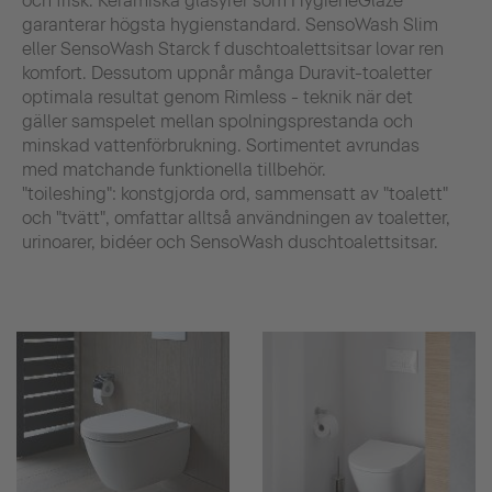
och frisk. Keramiska glasyrer som HygieneGlaze
garanterar högsta hygienstandard. SensoWash Slim
eller SensoWash Starck f duschtoalettsitsar lovar ren
komfort. Dessutom uppnår många Duravit-toaletter
optimala resultat genom Rimless - teknik när det
gäller samspelet mellan spolningsprestanda och
minskad vattenförbrukning. Sortimentet avrundas
med matchande funktionella tillbehör.
"toileshing": konstgjorda ord, sammensatt av "toalett"
och "tvätt", omfattar alltså användningen av toaletter,
urinoarer, bidéer och SensoWash duschtoalettsitsar.