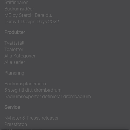
Stilfinnaren
Badrumsidéer
ME by Starck. Bara du.
Duravit Design Days 2022
Produkter
Tvättställ
Toaletter
Alla Kategorier
Alla serier
Planering
Badrumsplaneraren
5 steg till ditt drömbadrum
Badrumsexperter definierar drömbadrum
Service
Nyheter & Presss releaser
Pressfoton