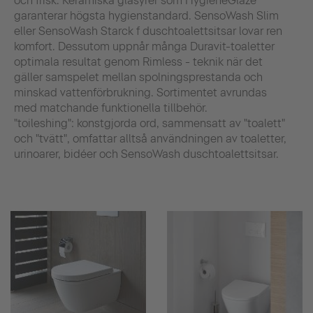
och frisk. Keramiska glasyrer som HygieneGlaze
garanterar högsta hygienstandard. SensoWash Slim
eller SensoWash Starck f duschtoalettsitsar lovar ren
komfort. Dessutom uppnår många Duravit-toaletter
optimala resultat genom Rimless - teknik när det
gäller samspelet mellan spolningsprestanda och
minskad vattenförbrukning. Sortimentet avrundas
med matchande funktionella tillbehör.
"toileshing": konstgjorda ord, sammensatt av "toalett"
och "tvätt", omfattar alltså användningen av toaletter,
urinoarer, bidéer och SensoWash duschtoalettsitsar.