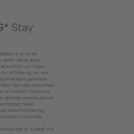
G*
Stay
letten är en av de
r därför det är desto
mal komfort och hygien.
v för att hålla sig ren och
 HygieneGlaze garanterar
oWash Slim eller SensoWash
var ren komfort. Dessutom
er optimala resultat genom
r samspelet mellan
ad vattenförbrukning.
tchande funktionella
 sammensatt av "toalett" och