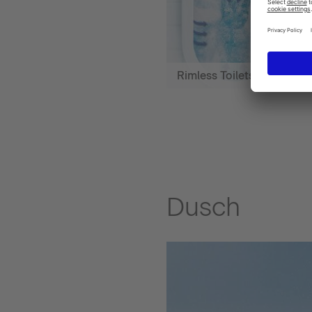
Rimless Toilets
Dusch