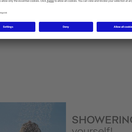
SensoWash WC-sits med hygiendusch
Urinaler
SHOWERI
yourself!