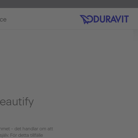
ice
eautify
ummet - det handlar om att
lv. För detta tillfälle