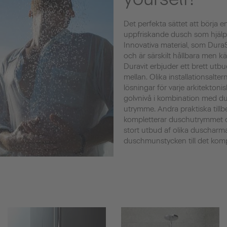
Det perfekta sättet att börja e
uppfriskande dusch som hjälper
Innovativa material, som DuraS
och är särskilt hållbara men k
Duravit erbjuder ett brett utbu
mellan. Olika installationsalte
lösningar för varje arkitektoni
golvnivå i kombination med d
utrymme. Andra praktiska tillb
kompletterar duschutrymmet o
stort utbud af olika duscharma
duschmunstycken till det kom