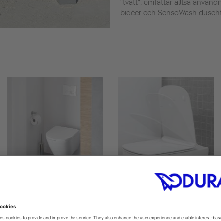
"tvätt", omfattar alltså användn
bidéer och SensoWash duschtoa
Toilet seats
Soft-close toilet seats