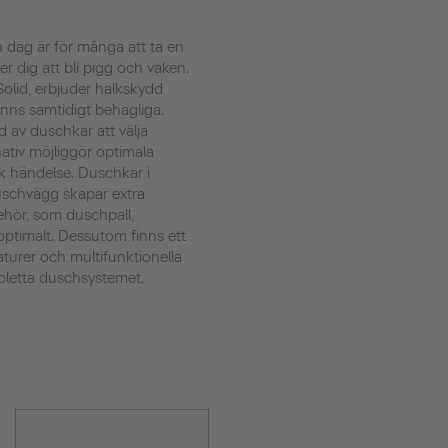
n dag är för många att ta en
 dig att bli pigg och vaken.
olid, erbjuder halkskydd
änns samtidigt behagliga.
d av duschkar att välja
rnativ möjliggör optimala
sk händelse. Duschkar i
uschvägg skapar extra
ehör, som duschpall,
ptimalt. Dessutom finns ett
turer och multifunktionella
pletta duschsystemet.