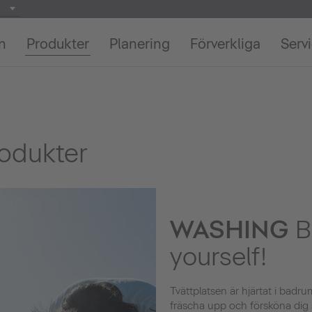
on
Produkter
Planering
Förverkliga
Serv
rodukter
WASHING
B
yourself!
Tvättplatsen är hjärtat i badr
fräscha upp och försköna dig sjä