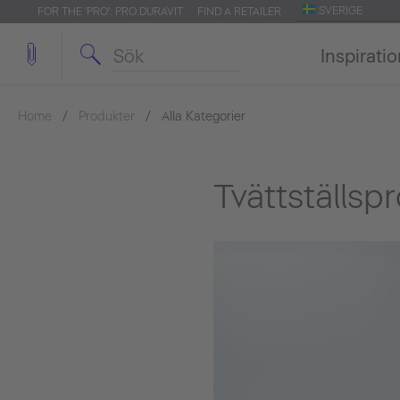
SVERIGE
FOR THE 'PRO': PRO.DURAVIT
FIND A RETAILER
Inspirati
Home
Produkter
Alla Kategorier
Tvättställsp