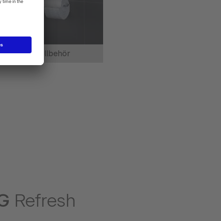
Toalet tillbehör
NG
Refresh