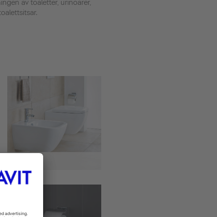
ingen av toaletter, urinoarer,
lettsitsar.
Bidéer