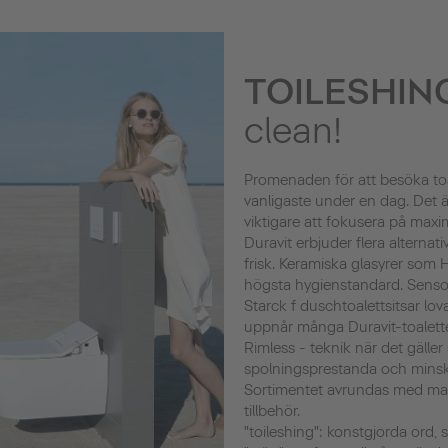
TOILESHIN
clean!
Promenaden för att besöka toa
vanligaste under en dag. Det ä
viktigare att fokusera på maxi
Duravit erbjuder flera alternati
frisk. Keramiska glasyrer som
högsta hygienstandard. Sens
Starck f duschtoalettsitsar lo
uppnår många Duravit-toalett
Rimless - teknik när det gälle
spolningsprestanda och minsk
Sortimentet avrundas med ma
tillbehör.
"toileshing": konstgjorda ord,