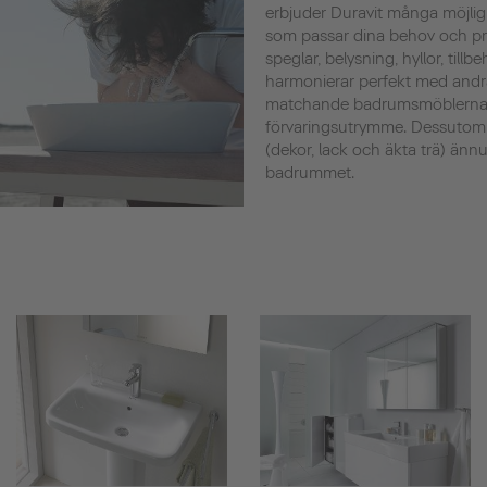
erbjuder Duravit många möjlig
som passar dina behov och prefe
speglar, belysning, hyllor, tillb
harmonierar perfekt med andr
matchande badrumsmöblerna s
förvaringsutrymme. Dessutom
(dekor, lack och äkta trä) ännu 
badrummet.