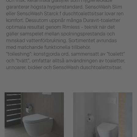
och frisk. Keramiska glasyrer som HygieneGlaze
garanterar högsta hygienstandard. SensoWash Slim
eller SensoWash Starck f duschtoalettsitsar lovar ren
komfort. Dessutom uppnår många Duravit-toaletter
optimala resultat genom Rimless - teknik när det
gäller samspelet mellan spolningsprestanda och
minskad vattenförbrukning. Sortimentet avrundas
med matchande funktionella tillbehör.
"toileshing": konstgjorda ord, sammensatt av "toalett"
och "tvätt", omfattar alltså användningen av toaletter,
urinoarer, bidéer och SensoWash duschtoalettsitsar.