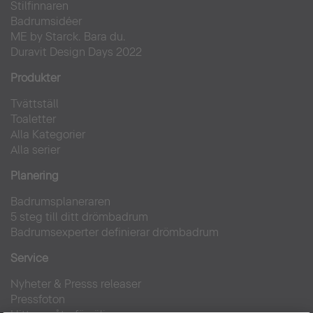
Stilfinnaren
Badrumsidéer
ME by Starck. Bara du.
Duravit Design Days 2022
Produkter
Tvättställ
Toaletter
Alla Kategorier
Alla serier
Planering
Badrumsplaneraren
5 steg till ditt drömbadrum
Badrumsexperter definierar drömbadrum
Service
Nyheter & Presss releaser
Pressfoton