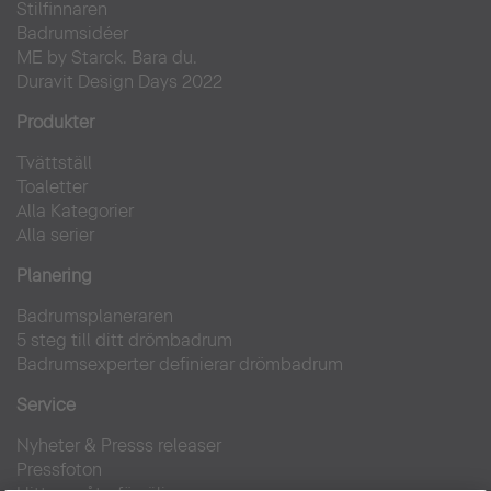
Stilfinnaren
Badrumsidéer
ME by Starck. Bara du.
Duravit Design Days 2022
Produkter
Tvättställ
Toaletter
Alla Kategorier
Alla serier
Planering
Badrumsplaneraren
5 steg till ditt drömbadrum
Badrumsexperter definierar drömbadrum
Service
Nyheter & Presss releaser
Pressfoton