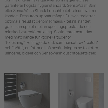
och frisk. Keramiska glasyrer som HygieneGlaze
garanterar högsta hygienstandard. SensoWash Slim
eller SensoWash Starck f duschtoalettsitsar lovar ren
komfort. Dessutom uppnår många Duravit-toaletter
optimala resultat genom Rimless - teknik när det
gäller samspelet mellan spolningsprestanda och
minskad vattenförbrukning. Sortimentet avrundas
med matchande funktionella tillbehör.
"toileshing": konstgjorda ord, sammensatt av "toalett"
och "tvätt", omfattar alltså användningen av toaletter,
urinoarer, bidéer och SensoWash duschtoalettsitsar.