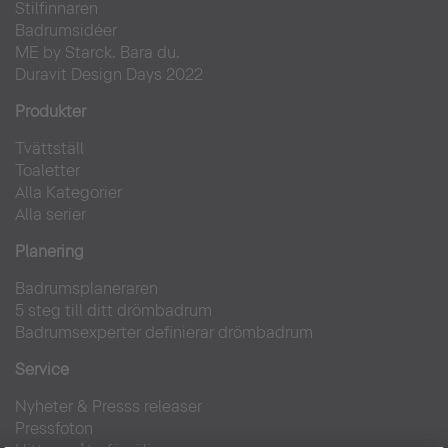
Stilfinnaren
Badrumsidéer
ME by Starck. Bara du.
Duravit Design Days 2022
Produkter
Tvättställ
Toaletter
Alla Kategorier
Alla serier
Planering
Badrumsplaneraren
5 steg till ditt drömbadrum
Badrumsexperter definierar drömbadrum
Service
Nyheter & Presss releaser
Pressfoton