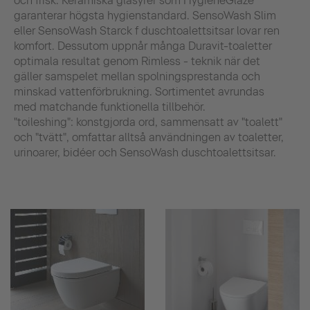
och frisk. Keramiska glasyrer som HygieneGlaze
garanterar högsta hygienstandard. SensoWash Slim
eller SensoWash Starck f duschtoalettsitsar lovar ren
komfort. Dessutom uppnår många Duravit-toaletter
optimala resultat genom Rimless - teknik när det
gäller samspelet mellan spolningsprestanda och
minskad vattenförbrukning. Sortimentet avrundas
med matchande funktionella tillbehör.
"toileshing": konstgjorda ord, sammensatt av "toalett"
och "tvätt", omfattar alltså användningen av toaletter,
urinoarer, bidéer och SensoWash duschtoalettsitsar.