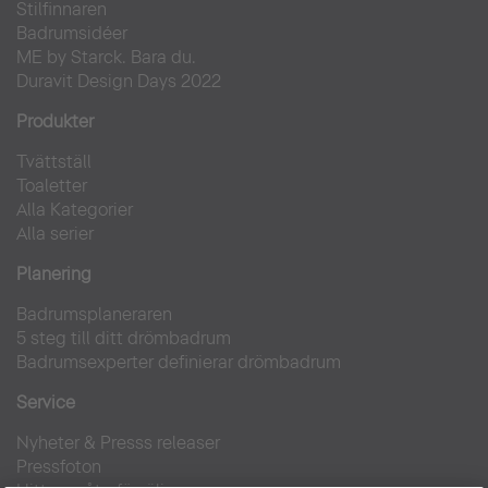
Stilfinnaren
Badrumsidéer
ME by Starck. Bara du.
Duravit Design Days 2022
Produkter
Tvättställ
Toaletter
Alla Kategorier
Alla serier
Planering
Badrumsplaneraren
5 steg till ditt drömbadrum
Badrumsexperter definierar drömbadrum
Service
Nyheter & Presss releaser
Pressfoton