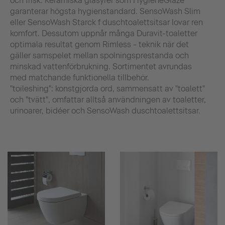
och frisk. Keramiska glasyrer som HygieneGlaze
garanterar högsta hygienstandard. SensoWash Slim
eller SensoWash Starck f duschtoalettsitsar lovar ren
komfort. Dessutom uppnår många Duravit-toaletter
optimala resultat genom Rimless - teknik när det
gäller samspelet mellan spolningsprestanda och
minskad vattenförbrukning. Sortimentet avrundas
med matchande funktionella tillbehör.
"toileshing": konstgjorda ord, sammensatt av "toalett"
och "tvätt", omfattar alltså användningen av toaletter,
urinoarer, bidéer och SensoWash duschtoalettsitsar.