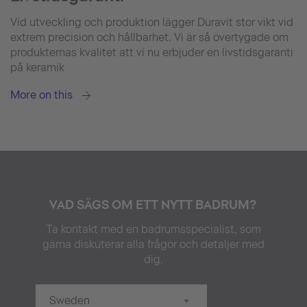
Vid utveckling och produktion lägger Duravit stor vikt vid
extrem precision och hållbarhet. Vi är så övertygade om
produkternas kvalitet att vi nu erbjuder en livstidsgaranti
på keramik
More on this
VAD SÄGS OM ETT NYTT BADRUM?
Ta kontakt med en badrumsspecialist, som
gärna diskuterar alla frågor och detaljer med
dig.
Sweden