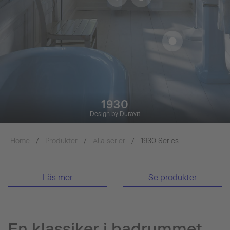
1930
Design by Duravit
Home
Produkter
Alla serier
1930 Series
Läs mer
Se produkter
En klassiker i badrummet