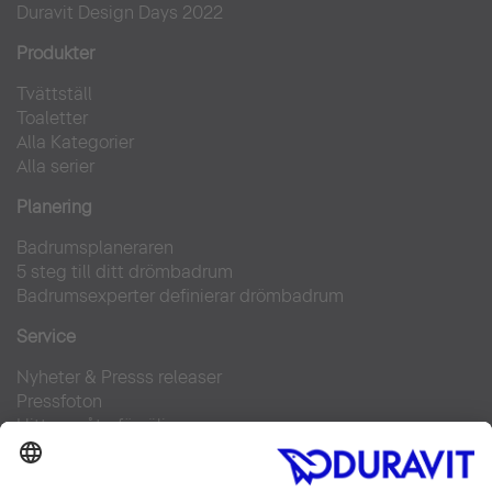
Duravit Design Days 2022
Produkter
Tvättställ
Toaletter
Alla Kategorier
Alla serier
Planering
Badrumsplaneraren
5 steg till ditt drömbadrum
Badrumsexperter definierar drömbadrum
Service
Nyheter & Presss releaser
Pressfoton
Hitta en återförsäljare
FAQs