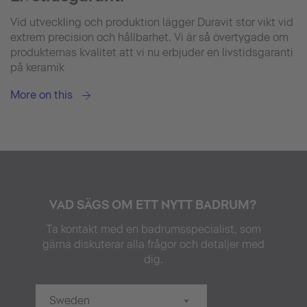
Vid utveckling och produktion lägger Duravit stor vikt vid
extrem precision och hållbarhet. Vi är så övertygade om
produkternas kvalitet att vi nu erbjuder en livstidsgaranti
på keramik
More on this
VAD SÄGS OM ETT NYTT BADRUM?
Ta kontakt med en badrumsspecialist, som
gärna diskuterar alla frågor och detaljer med
dig.
Sweden