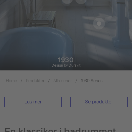
1930
Design by Duravit
Home
Produkter
Alla serier
1930 Series
Läs mer
Se produkter
En klassiker i badrummet