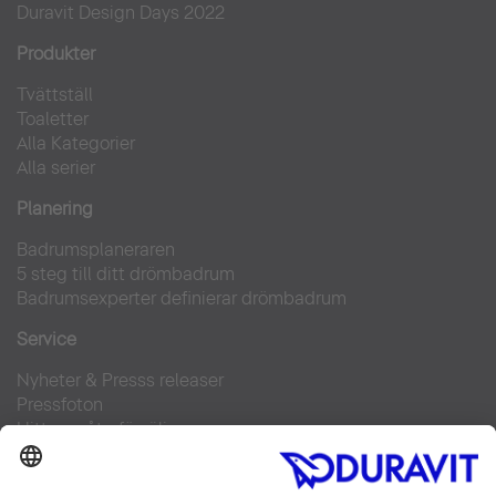
Duravit Design Days 2022
Produkter
Tvättställ
Toaletter
Alla Kategorier
Alla serier
Planering
Badrumsplaneraren
5 steg till ditt drömbadrum
Badrumsexperter definierar drömbadrum
Service
Nyheter & Presss releaser
Pressfoton
Hitta en återförsäljare
FAQs